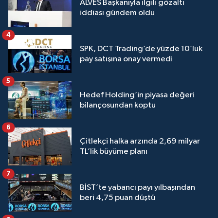
ALVES Başkanıyla ilgili gözaltı
iddiası gündem oldu
4
SPK, DCT Trading’de yüzde 10’luk
pay satışına onay vermedi
5
Hedef Holding’in piyasa değeri
bilançosundan koptu
6
Çitlekçi halka arzında 2,69 milyar
TL’lik büyüme planı
7
BİST’te yabancı payı yılbaşından
beri 4,75 puan düştü