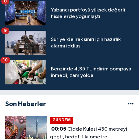
8
Yabancı portföyü yüksek değerli
hisselerde yoğunlaştı
9
Suriye'de Irak sınırı için hazırlık
alarmı iddiası
10
Benzinde 4,35 TL indirim pompaya
inmedi, zam yolda
Son Haberler
GÜNDEM
00:05
Cidde Kulesi 430 metreyi
geçti, hedefi 1 kilometre