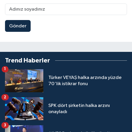
Gönder
Trend Haberler
1
Türker VEYAŞ halka arzında yüzde
70'lik istikrar fonu
2
SPK dört şirketin halka arzını
onayladı
3