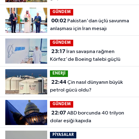
GÜNDEM
00:02
Pakistan'dan üçlü savunma
anlaşması için İran mesajı
GÜNDEM
23:17
İran savaşına rağmen
Körfez'de Boeing talebi güçlü
ENERJİ
22:44
Çin nasıl dünyanın büyük
petrol gücü oldu?
GÜNDEM
22:07
ABD borcunda 40 trilyon
dolar eşiği kapıda
PİYASALAR