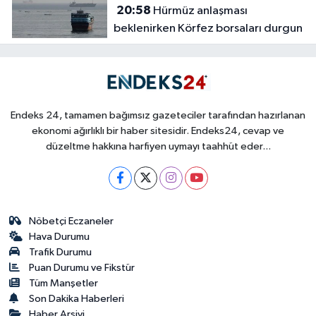
20:58
Hürmüz anlaşması
beklenirken Körfez borsaları durgun
Endeks 24, tamamen bağımsız gazeteciler tarafından hazırlanan
ekonomi ağırlıklı bir haber sitesidir. Endeks24, cevap ve
düzeltme hakkına harfiyen uymayı taahhüt eder...
Nöbetçi Eczaneler
Hava Durumu
Trafik Durumu
Puan Durumu ve Fikstür
Tüm Manşetler
Son Dakika Haberleri
Haber Arşivi