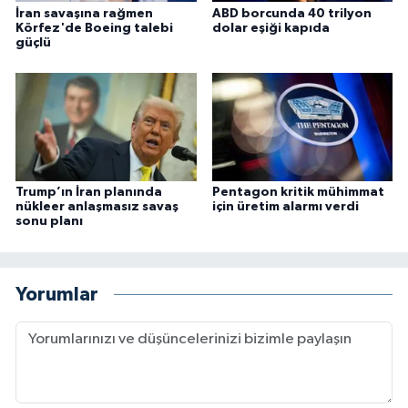
İran savaşına rağmen
ABD borcunda 40 trilyon
Körfez'de Boeing talebi
dolar eşiği kapıda
güçlü
Trump’ın İran planında
Pentagon kritik mühimmat
nükleer anlaşmasız savaş
için üretim alarmı verdi
sonu planı
Yorumlar