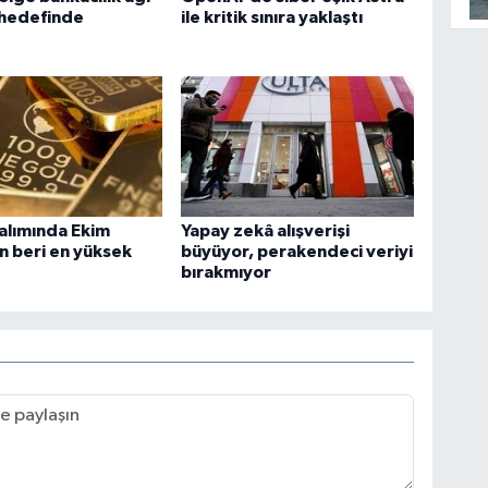
 hedefinde
ile kritik sınıra yaklaştı
 alımında Ekim
Yapay zekâ alışverişi
 beri en yüksek
büyüyor, perakendeci veriyi
bırakmıyor