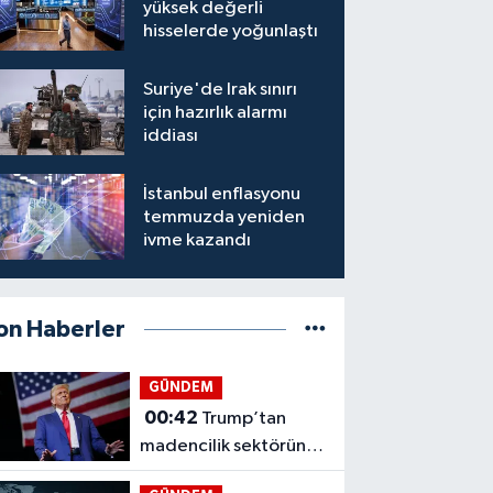
yüksek değerli
hisselerde yoğunlaştı
Suriye'de Irak sınırı
için hazırlık alarmı
iddiası
İstanbul enflasyonu
temmuzda yeniden
ivme kazandı
on Haberler
GÜNDEM
00:42
Trump’tan
madencilik sektörüne
3 milyar dolarlık hamle