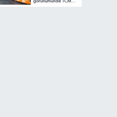
görünümünde TCMB
için faiz alanı görüyor