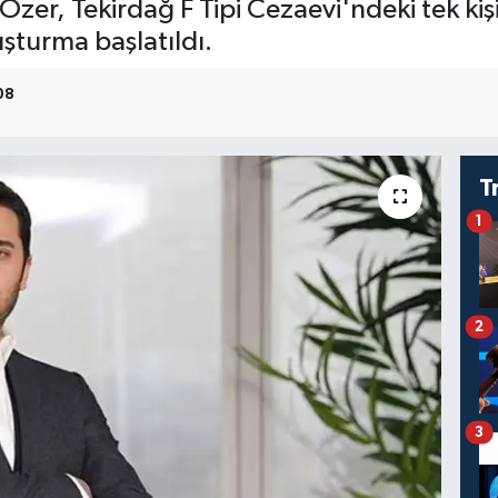
er, Tekirdağ F Tipi Cezaevi'ndeki tek kişil
uşturma başlatıldı.
:08
T
1
2
3