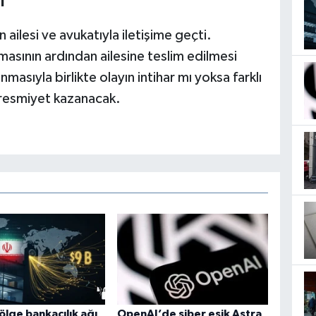
i
 ailesi ve avukatıyla iletişime geçti.
asının ardından ailesine teslim edilmesi
sıyla birlikte olayın intihar mı yoksa farklı
 resmiyet kazanacak.
gölge bankacılık ağı
OpenAI’de siber eşik Astra