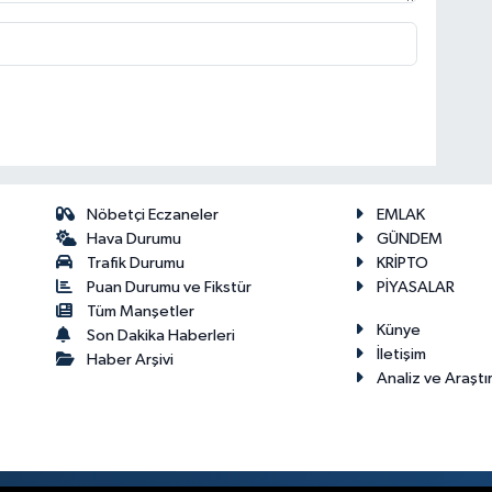
Nöbetçi Eczaneler
EMLAK
Hava Durumu
GÜNDEM
Trafik Durumu
KRİPTO
Puan Durumu ve Fikstür
PİYASALAR
Tüm Manşetler
Künye
Son Dakika Haberleri
İletişim
Haber Arşivi
Analiz ve Araştı