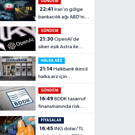
GÜNDEM
22:41
İran’ın gölge
bankacılık ağı ABD’nin
hedefinde
GÜNDEM
21:30
OpenAI’de
siber eşik Astra ile
kritik sınıra yaklaştı
HALKA ARZ
21:14
Halkbank ikincil
halka arz için
düğmeye bastı
GÜNDEM
16:49
BDDK tasarruf
finansmanında risk
sınırlarını sıkılaştırdı
PİYASALAR
16:45
ING dolar/TL