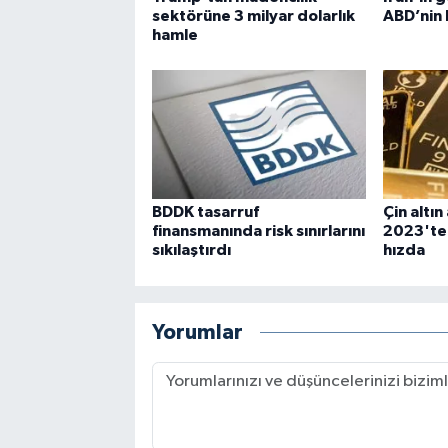
sektörüne 3 milyar dolarlık
ABD’nin
hamle
BDDK tasarruf
Çin altın
finansmanında risk sınırlarını
2023'ten
sıkılaştırdı
hızda
Yorumlar