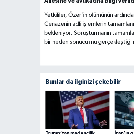
Ailesine ve avukatına bilgi verild
Yetkililer, Özer’in ölümünün ardından
Cenazenin adli işlemlerin tamamlanm
bekleniyor. Soruşturmanın tamamlanma
bir neden sonucu mu gerçekleştiği
Bunlar da ilginizi çekebilir
Trump’tan madencilik
İran’ın 