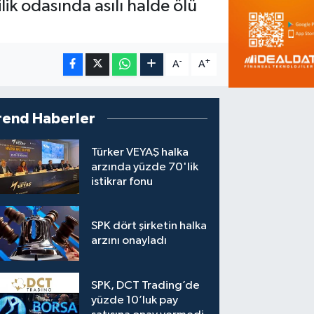
ik odasında asılı halde ölü
-
+
A
A
rend Haberler
Türker VEYAŞ halka
arzında yüzde 70'lik
istikrar fonu
SPK dört şirketin halka
arzını onayladı
SPK, DCT Trading’de
yüzde 10’luk pay