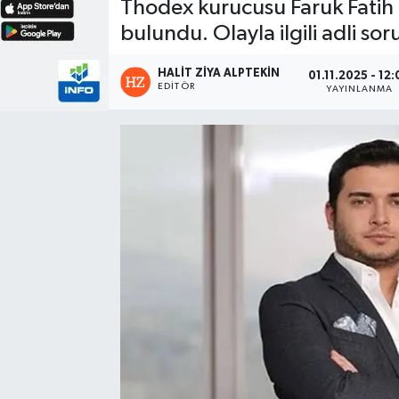
Thodex kurucusu Faruk Fatih Öz
bulundu. Olayla ilgili adli sor
HALIT ZIYA ALPTEKIN
01.11.2025 - 12
EDITÖR
YAYINLANMA