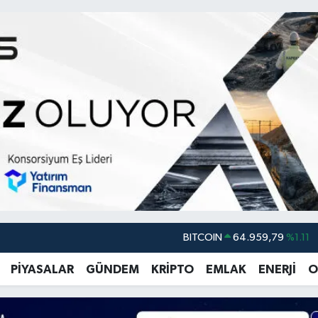
BITCOIN
64.959,79
%1.11
DOLAR
47,7436
%0.18
EURO
55,2510
%0.32
PİYASALAR
GÜNDEM
KRİPTO
EMLAK
ENERJİ
O
STERLİN
64,4811
%0.38
GRAM ALTIN
6660.55
%0.03