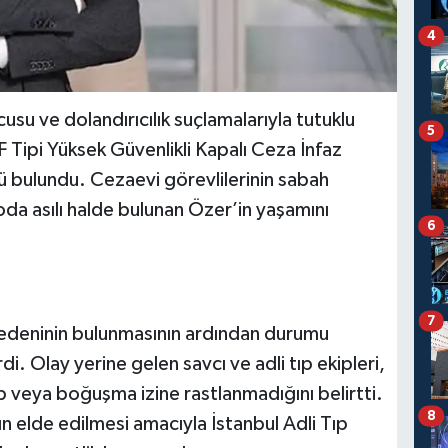
4
su ve dolandırıcılık suçlamalarıyla tutuklu
5
 Tipi Yüksek Güvenlikli Kapalı Ceza İnfaz
lü bulundu. Cezaevi görevlilerinin sabah
oda asılı halde bulunan Özer’in yaşamını
6
7
bedeninin bulunmasının ardından durumu
di. Olay yerine gelen savcı ve adli tıp ekipleri,
p veya boğuşma izine rastlanmadığını belirtti.
8
n elde edilmesi amacıyla İstanbul Adli Tıp