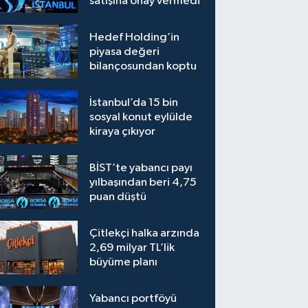
satışına onay vermedi
Hedef Holding’in
piyasa değeri
bilançosundan koptu
İstanbul’da 15 bin
sosyal konut eylülde
kiraya çıkıyor
BİST’te yabancı payı
yılbaşından beri 4,75
puan düştü
Çitlekçi halka arzında
2,69 milyar TL’lik
büyüme planı
Yabancı portföyü