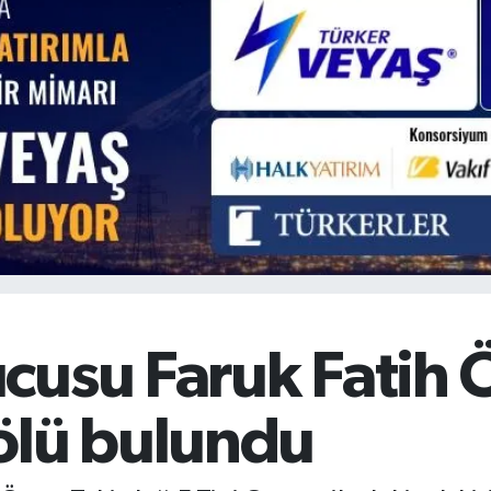
BİST100
13.779
%-14
cusu Faruk Fatih 
ölü bulundu