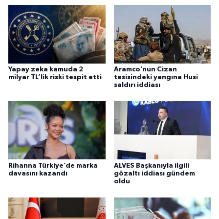
Yapay zeka kamuda 2
Aramco’nun Cizan
milyar TL’lik riski tespit etti
tesisindeki yangına Husi
saldırı iddiası
Rihanna Türkiye’de marka
ALVES Başkanıyla ilgili
davasını kazandı
gözaltı iddiası gündem
oldu