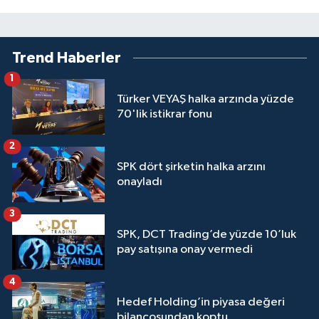
Trend Haberler
1
Türker VEYAŞ halka arzında yüzde
70'lik istikrar fonu
2
SPK dört şirketin halka arzını
onayladı
3
SPK, DCT Trading’de yüzde 10’luk
pay satışına onay vermedi
4
Hedef Holding’in piyasa değeri
bilançosundan koptu