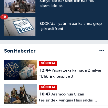
Suriye'de Irak sınırı için hazırlık
alarmı iddiası
10
BDDK’dan yatırım bankalarına grup
içi kredi freni
Son Haberler
GÜNDEM
12:44
Yapay zeka kamuda 2 milyar
TL’lik riski tespit etti
GÜNDEM
10:47
Aramco’nun Cizan
tesisindeki yangına Husi saldırı
iddiası