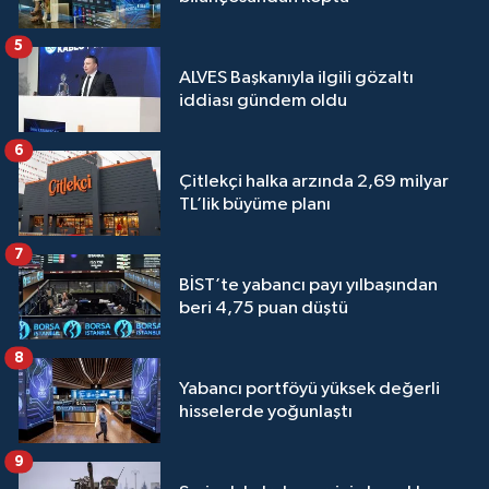
5
ALVES Başkanıyla ilgili gözaltı
iddiası gündem oldu
6
Çitlekçi halka arzında 2,69 milyar
TL’lik büyüme planı
7
BİST’te yabancı payı yılbaşından
beri 4,75 puan düştü
8
Yabancı portföyü yüksek değerli
hisselerde yoğunlaştı
9