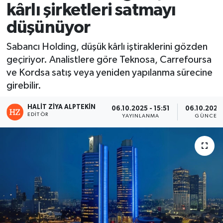
kârlı şirketleri satmayı
düşünüyor
Sabancı Holding, düşük kârlı iştiraklerini gözden
geçiriyor. Analistlere göre Teknosa, Carrefoursa
ve Kordsa satış veya yeniden yapılanma sürecine
girebilir.
HALIT ZIYA ALPTEKIN
06.10.2025 - 15:51
06.10.2025 
EDITÖR
YAYINLANMA
GÜNCELL