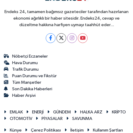
Endeks 24, tamamen bağımsız gazeteciler tarafından hazırlanan
ekonomi ağırlıklı bir haber sitesidir. Endeks24, cevap ve
düzeltme hakkına harfiyen uymayı taahhüt eder...
Nöbetçi Eczaneler
Hava Durumu
Trafik Durumu
Puan Durumu ve Fikstür
Tüm Manşetler
Son Dakika Haberleri
Haber Arşivi
EMLAK
ENERJİ
GÜNDEM
HALKA ARZ
KRİPTO
OTOMOTİV
PİYASALAR
SAVUNMA
Künye
Çerez Politikası
İletişim
Kullanım Şartları