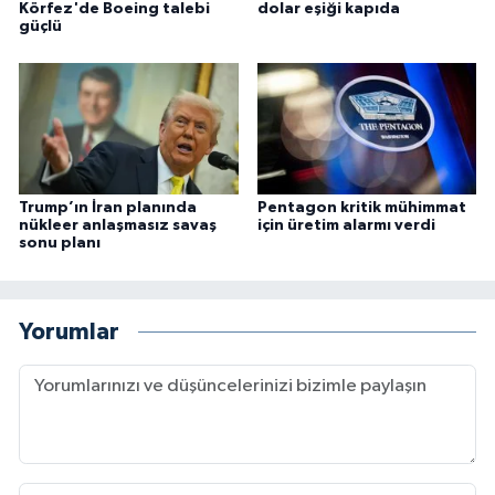
Körfez'de Boeing talebi
dolar eşiği kapıda
güçlü
Trump’ın İran planında
Pentagon kritik mühimmat
nükleer anlaşmasız savaş
için üretim alarmı verdi
sonu planı
Yorumlar