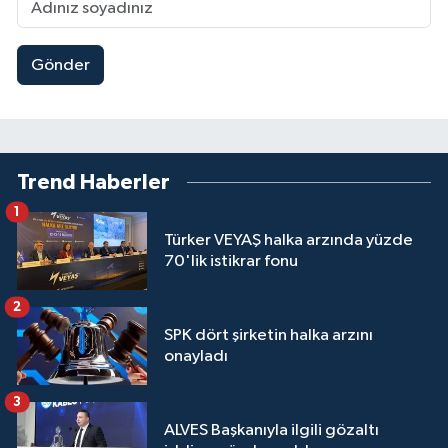
Gönder
Trend Haberler
1
Türker VEYAŞ halka arzında yüzde
70'lik istikrar fonu
2
SPK dört şirketin halka arzını
onayladı
3
ALVES Başkanıyla ilgili gözaltı