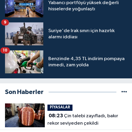
Yabancı portföyü yüksek değerli
hisselerde yoğunlaştı
9
Suriye'de Irak sınırı için hazırlık
alarmı iddiası
10
Benzinde 4,35 TL indirim pompaya
inmedi, zam yolda
Son Haberler
PİYASALAR
08:23
Çin talebi zayıfladı, bakır
rekor seviyeden çekildi