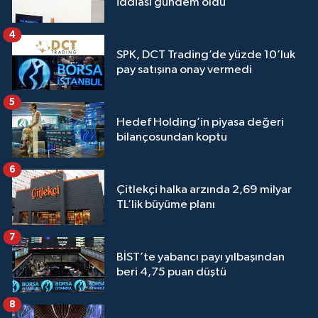
iddiası gündem oldu
4
SPK, DCT Trading’de yüzde 10’luk
pay satışına onay vermedi
5
Hedef Holding’in piyasa değeri
bilançosundan koptu
6
Çitlekçi halka arzında 2,69 milyar
TL’lik büyüme planı
7
BİST’te yabancı payı yılbaşından
beri 4,75 puan düştü
8