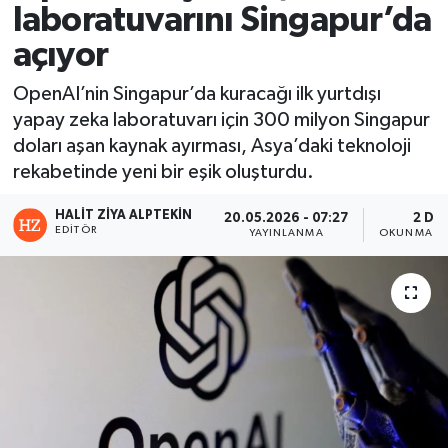
laboratuvarını Singapur’da
açıyor
OpenAI’nin Singapur’da kuracağı ilk yurtdışı
yapay zeka laboratuvarı için 300 milyon Singapur
doları aşan kaynak ayırması, Asya’daki teknoloji
rekabetinde yeni bir eşik oluşturdu.
HALIT ZIYA ALPTEKIN
20.05.2026 - 07:27
2 DK
EDITÖR
YAYINLANMA
OKUNMA SÜ