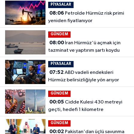
PİYASALAR
08:06
Petrolde Hürmüz risk primi
yeniden fiyatlanıyor
GÜNDEM
08:00
İran Hürmüz'ü açmak için
tazminat ve yaptırım şartı koydu
PİYASALAR
07:52
ABD vadeli endeksleri
Hürmüz belirsizliğiyle yön arıyor
GÜNDEM
00:05
Cidde Kulesi 430 metreyi
geçti, hedefi 1 kilometre
GÜNDEM
00:02
Pakistan'dan üçlü savunma