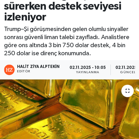
sürerken destek seviyesi
izleniyor
Trump–Şi görüşmesinden gelen olumlu sinyaller
sonrası güvenli liman talebi zayıfladı. Analistlere
göre ons altında 3 bin 750 dolar destek, 4 bin
250 dolar ise direnç konumunda.
HALIT ZIYA ALPTEKIN
02.11.2025 - 10:05
02.11.2025 -
EDITÖR
YAYINLANMA
GÜNCELL