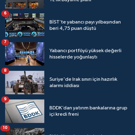
6
BİST’te yabancı payı yılbaşından
beri 4,75 puan düştü
7
Yabancı portföyü yüksek değerli
hisselerde yoğunlaştı
8
Suriye'de Irak sınırı için hazırlık
alarmı iddiası
9
BDDK’dan yatırım bankalarına grup
içi kredi freni
10