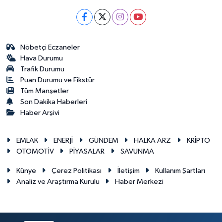
Nöbetçi Eczaneler
Hava Durumu
Trafik Durumu
Puan Durumu ve Fikstür
Tüm Manşetler
Son Dakika Haberleri
Haber Arşivi
EMLAK
ENERJİ
GÜNDEM
HALKA ARZ
KRİPTO
OTOMOTİV
PİYASALAR
SAVUNMA
Künye
Çerez Politikası
İletişim
Kullanım Şartları
Analiz ve Araştırma Kurulu
Haber Merkezi