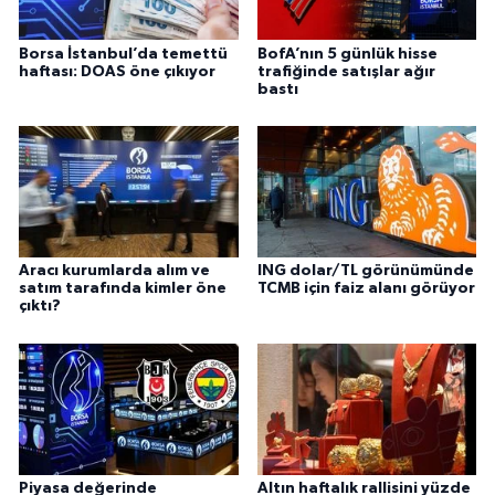
Borsa İstanbul’da temettü
BofA’nın 5 günlük hisse
haftası: DOAS öne çıkıyor
trafiğinde satışlar ağır
bastı
Aracı kurumlarda alım ve
ING dolar/TL görünümünde
satım tarafında kimler öne
TCMB için faiz alanı görüyor
çıktı?
Piyasa değerinde
Altın haftalık rallisini yüzde