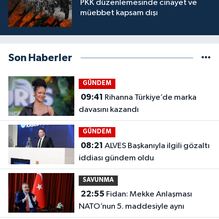
PKK düzenlemesinde cinayet ve
müebbet kapsam dışı
Son Haberler
GÜNDEM
09:41
Rihanna Türkiye’de marka
davasını kazandı
GÜNDEM
08:21
ALVES Başkanıyla ilgili gözaltı
iddiası gündem oldu
SAVUNMA
22:55
Fidan: Mekke Anlaşması
NATO’nun 5. maddesiyle aynı