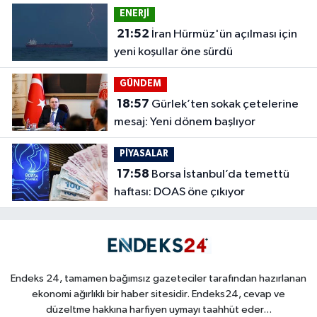
ENERJİ
21:52
İran Hürmüz'ün açılması için
yeni koşullar öne sürdü
GÜNDEM
18:57
Gürlek’ten sokak çetelerine
mesaj: Yeni dönem başlıyor
PİYASALAR
17:58
Borsa İstanbul’da temettü
haftası: DOAS öne çıkıyor
Endeks 24, tamamen bağımsız gazeteciler tarafından hazırlanan
ekonomi ağırlıklı bir haber sitesidir. Endeks24, cevap ve
düzeltme hakkına harfiyen uymayı taahhüt eder...