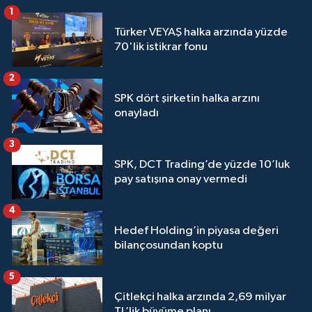
1
Türker VEYAŞ halka arzında yüzde
70'lik istikrar fonu
2
SPK dört şirketin halka arzını
onayladı
3
SPK, DCT Trading’de yüzde 10’luk
pay satışına onay vermedi
4
Hedef Holding’in piyasa değeri
bilançosundan koptu
5
Çitlekçi halka arzında 2,69 milyar
TL’lik büyüme planı