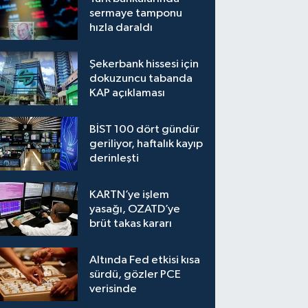
sermaye tamponu
hızla daraldı
Şekerbank hissesi için
dokuzuncu tabanda
KAP açıklaması
BİST 100 dört gündür
geriliyor, haftalık kayıp
derinleşti
KARTN’ye işlem
yasağı, OZATD’ye
brüt takas kararı
Altında Fed etkisi kısa
sürdü, gözler PCE
verisinde