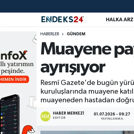
HALKA ARZ
EMLAK
Nöbetçi Eczaneler
HABERLER
GÜNDEM
ENERJİ
Hava Durumu
Muayene pay
GÜNDEM
Trafik Durumu
ayrışıyor
HALKA ARZ
Süper Lig Puan Durumu ve Fikstür
Resmî Gazete'de bugün yürür
KRİPTO
Tüm Manşetler
kuruluşlarında muayene katılı
OTOMOTİV
Son Dakika Haberleri
muayeneden hastadan doğrudan
PİYASALAR
Haber Arşivi
HABER MERKEZI
01.07.2026 - 09:27
EDITÖR
YAYINLANMA
SAVUNMA