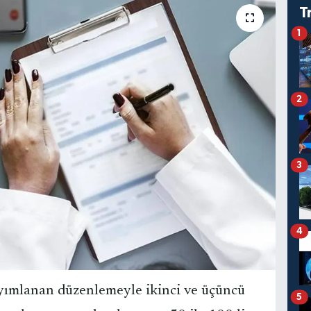
T
1
2
3
4
yımlanan düzenlemeyle ikinci ve üçüncü
5