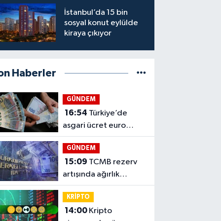
İstanbul’da 15 bin
sosyal konut eylülde
kiraya çıkıyor
on Haberler
GÜNDEM
16:54
Türkiye’de
asgari ücret euro
bazında 33 Euro eridi
GÜNDEM
15:09
TCMB rezerv
artışında ağırlık
dövize geçti
KRİPTO
14:00
Kripto