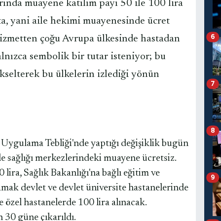
rında muayene katılım payı 50 ile 100 lira
ta, yani aile hekimi muayenesinde ücret
6
izmetten çoğu Avrupa ülkesinde hastadan
nızca sembolik bir tutar isteniyor; bu
kselterek bu ülkelerin izlediği yönün
7
8
Uygulama Tebliği'nde yaptığı değişiklik bugün
ile sağlığı merkezlerindeki muayene ücretsiz.
lira, Sağlık Bakanlığı'na bağlı eğitim ve
9
amak devlet ve devlet üniversite hastanelerinde
ve özel hastanelerde 100 lira alınacak.
n 30 güne çıkarıldı.