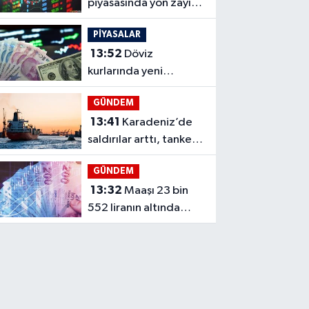
piyasasında yön zayıf,
BNB ve HYPE ayrıştı
PİYASALAR
13:52
Döviz
kurlarında yeni
zirveler, dolar 47,59
GÜNDEM
lirayı gördü
13:41
Karadeniz’de
saldırılar arttı, tanker
yüklemeleri düştü
GÜNDEM
13:32
Maaşı 23 bin
552 liranın altında
kalanlara fark ödemesi