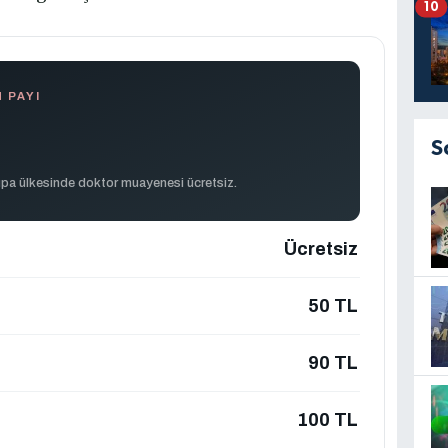
10
 PAYI
S
pa ülkesinde doktor muayenesi ücretsiz.
Ücretsiz
50 TL
90 TL
100 TL