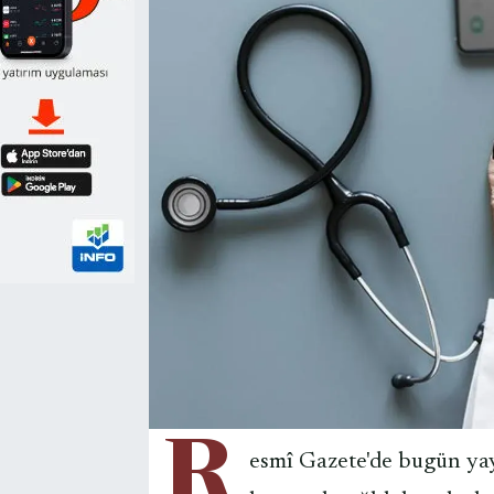
R
esmî Gazete'de bugün ya