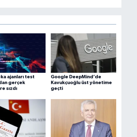
ka ajanları test
Google DeepMind’de
dan gerçek
Kavukçuoğlu üst yönetime
re sızdı
geçti