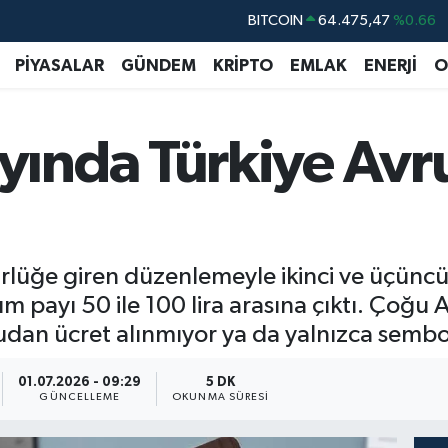
DOLAR
47,5971
%0.05
EURO
55,1336
%0.18
PİYASALAR
GÜNDEM
KRİPTO
EMLAK
ENERJİ
O
STERLİN
64,2534
%0.22
GRAM ALTIN
6527.85
%0.54
ında Türkiye Avr
BİST100
13.703
%0
BITCOIN
64.475,47
%0.66
lüğe giren düzenlemeyle ikinci ve üçüncü
m payı 50 ile 100 lira arasına çıktı. Çoğu 
 ücret alınmıyor ya da yalnızca sembolik
01.07.2026 - 09:29
5 DK
GÜNCELLEME
OKUNMA SÜRESI