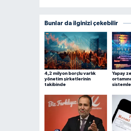
Bunlar da ilginizi çekebilir
4,2 milyon borçlu varlık
Yapay ze
yönetim şirketlerinin
ortamın
takibinde
sistemle