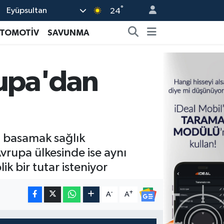
°
Eyüpsultan
24
TOMOTİV
SAVUNMA
upa'dan
 basamak sağlık
Avrupa ülkesinde ise aynı
 bir tutar isteniyor
-
+
A
A