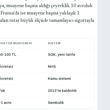
, muayene başına aldığı çeyreklik 10 avroluk
 Fransa'da ise muayene başına yaklaşık 1
 kalan tutar büyük ölçüde tamamlayıcı sigortayla
DOKTOR MUAYENESI
SISTEM
50-100 TL
SGK, yeni tarife
Ücretsiz
NHS
Ücretsiz
Kamu sistemi
Yok
2013'te kaldırıldı
~1 avro
Sembolik