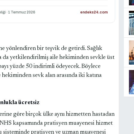
liği · 1 Temmuz 2026
endeks24.com
e yönlendiren bir teşvik de getirdi. Sağlık
 da yetkilendirilmiş aile hekiminden sevkle üst
payı yüzde 50 indirimli ödeyecek. Böylece
 hekiminden sevk alan arasında iki katına
nlukla ücretsiz
erine göre birçok ülke aynı hizmetten hastadan
de NHS kapsamında pratisyen muayenesi hizmet
mu sisteminde pratisyen ve uzman muayenesi