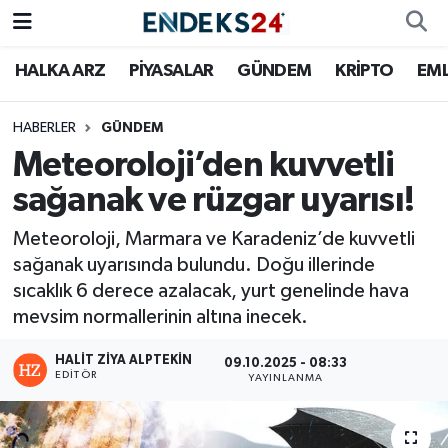
HALKA ARZ
PİYASALAR
GÜNDEM
KRİPTO
EM
EMLAK
Nöbetçi Eczaneler
ENERJİ
Hava Durumu
HABERLER
GÜNDEM
Meteoroloji’den kuvvetli
GÜNDEM
Trafik Durumu
sağanak ve rüzgar uyarısı!
HALKA ARZ
Süper Lig Puan Durumu ve Fikstür
Meteoroloji, Marmara ve Karadeniz’de kuvvetli
sağanak uyarısında bulundu. Doğu illerinde
KRİPTO
Tüm Manşetler
sıcaklık 6 derece azalacak, yurt genelinde hava
mevsim normallerinin altına inecek.
OTOMOTİV
Son Dakika Haberleri
HALIT ZIYA ALPTEKIN
09.10.2025 - 08:33
EDITÖR
YAYINLANMA
PİYASALAR
Haber Arşivi
SAVUNMA