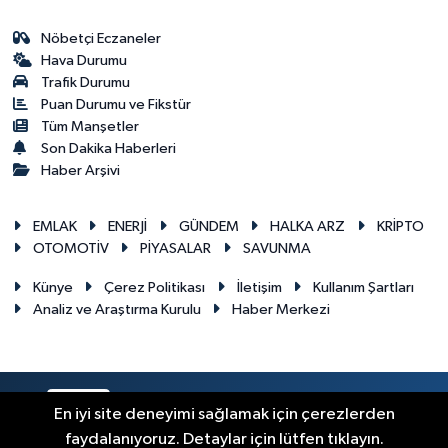
Nöbetçi Eczaneler
Hava Durumu
Trafik Durumu
Puan Durumu ve Fikstür
Tüm Manşetler
Son Dakika Haberleri
Haber Arşivi
EMLAK
ENERJİ
GÜNDEM
HALKA ARZ
KRİPTO
OTOMOTİV
PİYASALAR
SAVUNMA
Künye
Çerez Politikası
İletişim
Kullanım Şartları
Analiz ve Araştırma Kurulu
Haber Merkezi
RSS
Copyright © 2026. Her hakkı saklıdır.
En iyi site deneyimi sağlamak için çerezlerden
faydalanıyoruz. Detaylar için lütfen tıklayın.