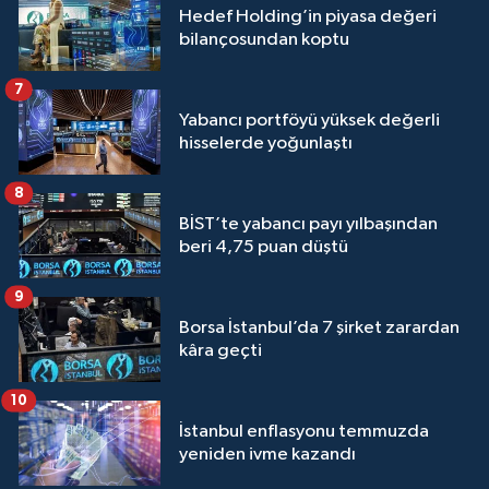
Hedef Holding’in piyasa değeri
bilançosundan koptu
7
Yabancı portföyü yüksek değerli
hisselerde yoğunlaştı
8
BİST’te yabancı payı yılbaşından
beri 4,75 puan düştü
9
Borsa İstanbul’da 7 şirket zarardan
kâra geçti
10
İstanbul enflasyonu temmuzda
yeniden ivme kazandı