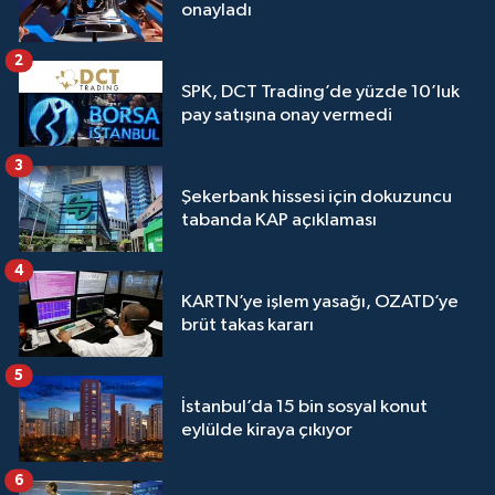
onayladı
2
SPK, DCT Trading’de yüzde 10’luk
pay satışına onay vermedi
3
Şekerbank hissesi için dokuzuncu
tabanda KAP açıklaması
4
KARTN’ye işlem yasağı, OZATD’ye
brüt takas kararı
5
İstanbul’da 15 bin sosyal konut
eylülde kiraya çıkıyor
6