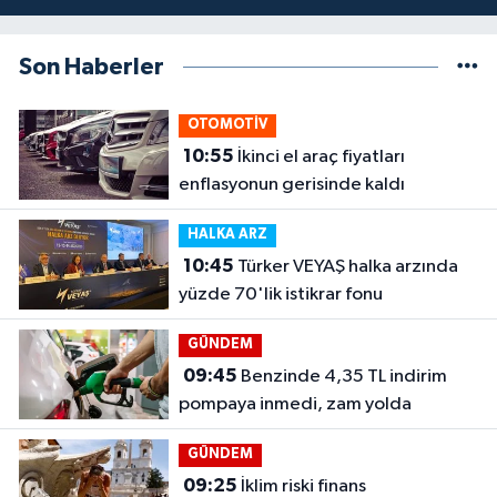
Son Haberler
OTOMOTİV
10:55
İkinci el araç fiyatları
enflasyonun gerisinde kaldı
HALKA ARZ
10:45
Türker VEYAŞ halka arzında
yüzde 70'lik istikrar fonu
GÜNDEM
09:45
Benzinde 4,35 TL indirim
pompaya inmedi, zam yolda
GÜNDEM
09:25
İklim riski finans