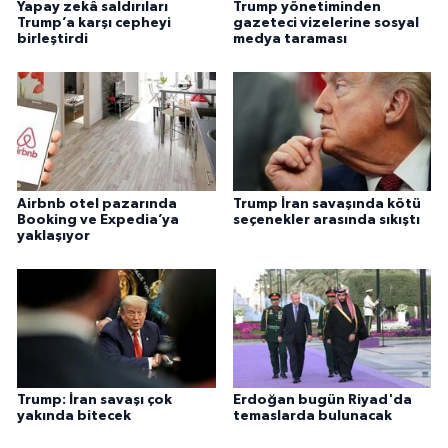
Yapay zekâ saldırıları
Trump yönetiminden
Trump’a karşı cepheyi
gazeteci vizelerine sosyal
birleştirdi
medya taraması
Airbnb otel pazarında
Trump İran savaşında kötü
Booking ve Expedia’ya
seçenekler arasında sıkıştı
yaklaşıyor
Trump: İran savaşı çok
Erdoğan bugün Riyad'da
yakında bitecek
temaslarda bulunacak