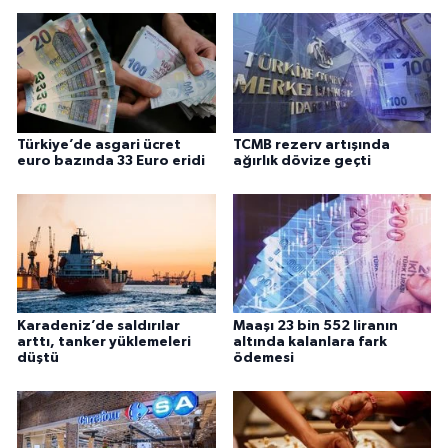
Türkiye’de asgari ücret
TCMB rezerv artışında
euro bazında 33 Euro eridi
ağırlık dövize geçti
Karadeniz’de saldırılar
Maaşı 23 bin 552 liranın
arttı, tanker yüklemeleri
altında kalanlara fark
düştü
ödemesi