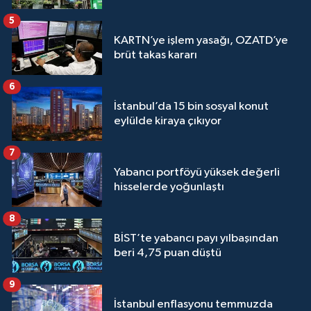
5
KARTN’ye işlem yasağı, OZATD’ye
brüt takas kararı
6
İstanbul’da 15 bin sosyal konut
eylülde kiraya çıkıyor
7
Yabancı portföyü yüksek değerli
hisselerde yoğunlaştı
8
BİST’te yabancı payı yılbaşından
beri 4,75 puan düştü
9
İstanbul enflasyonu temmuzda