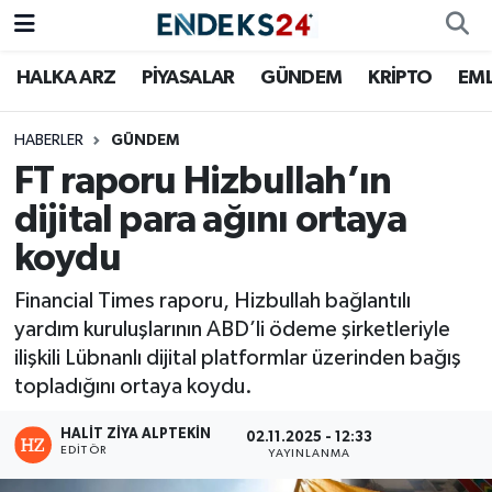
HALKA ARZ
PİYASALAR
GÜNDEM
KRİPTO
EM
EMLAK
Nöbetçi Eczaneler
ENERJİ
Hava Durumu
HABERLER
GÜNDEM
FT raporu Hizbullah’ın
GÜNDEM
Trafik Durumu
dijital para ağını ortaya
koydu
HALKA ARZ
Süper Lig Puan Durumu ve Fikstür
Financial Times raporu, Hizbullah bağlantılı
KRİPTO
Tüm Manşetler
yardım kuruluşlarının ABD’li ödeme şirketleriyle
ilişkili Lübnanlı dijital platformlar üzerinden bağış
OTOMOTİV
Son Dakika Haberleri
topladığını ortaya koydu.
PİYASALAR
Haber Arşivi
HALIT ZIYA ALPTEKIN
02.11.2025 - 12:33
EDITÖR
YAYINLANMA
SAVUNMA