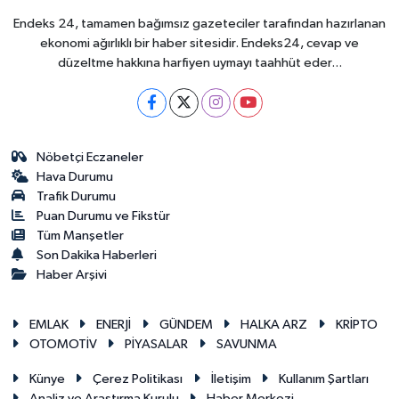
Endeks 24, tamamen bağımsız gazeteciler tarafından hazırlanan
ekonomi ağırlıklı bir haber sitesidir. Endeks24, cevap ve
düzeltme hakkına harfiyen uymayı taahhüt eder...
Nöbetçi Eczaneler
Hava Durumu
Trafik Durumu
Puan Durumu ve Fikstür
Tüm Manşetler
Son Dakika Haberleri
Haber Arşivi
EMLAK
ENERJİ
GÜNDEM
HALKA ARZ
KRİPTO
OTOMOTİV
PİYASALAR
SAVUNMA
Künye
Çerez Politikası
İletişim
Kullanım Şartları
Analiz ve Araştırma Kurulu
Haber Merkezi