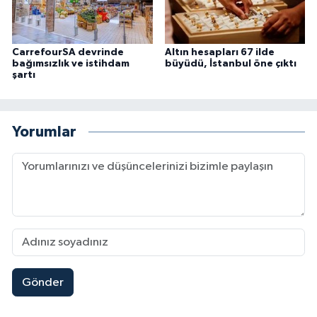
CarrefourSA devrinde
Altın hesapları 67 ilde
bağımsızlık ve istihdam
büyüdü, İstanbul öne çıktı
şartı
Yorumlar
Gönder