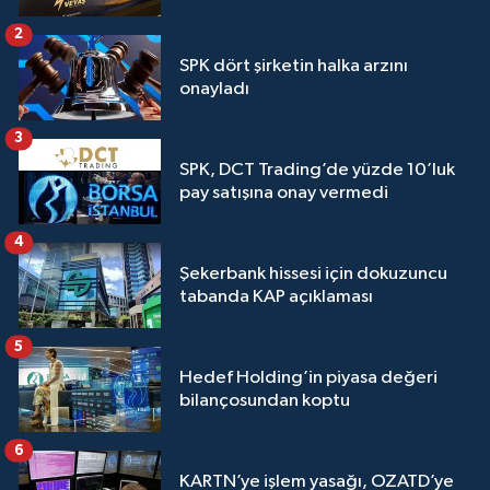
2
SPK dört şirketin halka arzını
onayladı
3
SPK, DCT Trading’de yüzde 10’luk
pay satışına onay vermedi
4
Şekerbank hissesi için dokuzuncu
tabanda KAP açıklaması
5
Hedef Holding’in piyasa değeri
bilançosundan koptu
6
KARTN’ye işlem yasağı, OZATD’ye