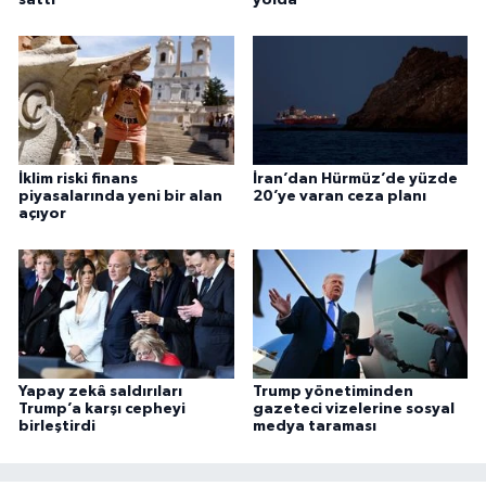
İklim riski finans
İran’dan Hürmüz’de yüzde
piyasalarında yeni bir alan
20’ye varan ceza planı
açıyor
Yapay zekâ saldırıları
Trump yönetiminden
Trump’a karşı cepheyi
gazeteci vizelerine sosyal
birleştirdi
medya taraması