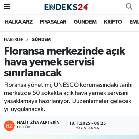
HALKA ARZ
PİYASALAR
GÜNDEM
KRİPTO
EM
EMLAK
Nöbetçi Eczaneler
ENERJİ
Hava Durumu
HABERLER
GÜNDEM
Floransa merkezinde açık
GÜNDEM
Trafik Durumu
hava yemek servisi
sınırlanacak
HALKA ARZ
Süper Lig Puan Durumu ve Fikstür
Floransa yönetimi, UNESCO korumasındaki tarihi
KRİPTO
Tüm Manşetler
merkezde 50 sokakta açık hava yemek servisini
yasaklamaya hazırlanıyor. Düzenlemeler gelecek
OTOMOTİV
Son Dakika Haberleri
yıl uygulanacak.
PİYASALAR
Haber Arşivi
HALIT ZIYA ALPTEKIN
18.11.2025 - 09:25
EDITÖR
YAYINLANMA
SAVUNMA