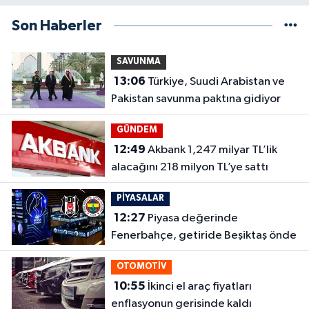
Son Haberler
SAVUNMA
13:06
Türkiye, Suudi Arabistan ve
Pakistan savunma paktına gidiyor
GÜNDEM
12:49
Akbank 1,247 milyar TL’lik
alacağını 218 milyon TL’ye sattı
PİYASALAR
12:27
Piyasa değerinde
Fenerbahçe, getiride Beşiktaş önde
OTOMOTİV
10:55
İkinci el araç fiyatları
enflasyonun gerisinde kaldı