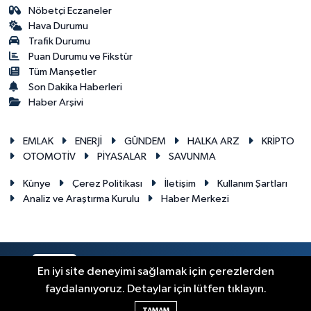
Nöbetçi Eczaneler
Hava Durumu
Trafik Durumu
Puan Durumu ve Fikstür
Tüm Manşetler
Son Dakika Haberleri
Haber Arşivi
EMLAK
ENERJİ
GÜNDEM
HALKA ARZ
KRİPTO
OTOMOTİV
PİYASALAR
SAVUNMA
Künye
Çerez Politikası
İletişim
Kullanım Şartları
Analiz ve Araştırma Kurulu
Haber Merkezi
RSS
Copyright © 2026. Her hakkı saklıdır.
En iyi site deneyimi sağlamak için çerezlerden
faydalanıyoruz. Detaylar için lütfen tıklayın.
Haber Yazılımı:
TE Bilişim
TAMAM