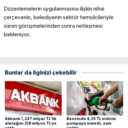
Düzenlemelerin uygulanmasına ilişkin nihai
çerçevenin, belediyenin sektör temsilcileriyle
süren görüşmelerinden sonra netleşmesi
bekleniyor.
Bunlar da ilginizi çekebilir
Akbank 1,247 milyar TL’lik
Benzinde 4,35 TL indirim
alacağını 218 milyon TL’ye
pompaya inmedi, zam
sattı
yolda