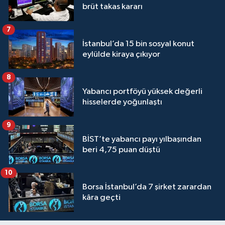
brüt takas kararı
7
İstanbul’da 15 bin sosyal konut
eylülde kiraya çıkıyor
8
Yabancı portföyü yüksek değerli
hisselerde yoğunlaştı
9
BİST’te yabancı payı yılbaşından
beri 4,75 puan düştü
10
Borsa İstanbul’da 7 şirket zarardan
kâra geçti