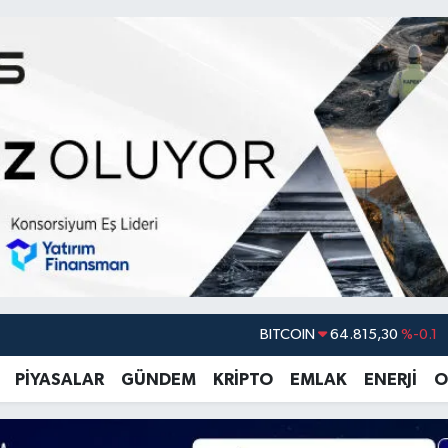
DOLAR
47,7436
%0.18
EURO
55,2510
%0.32
PİYASALAR
GÜNDEM
KRİPTO
EMLAK
ENERJİ
O
STERLİN
64,4811
%0.38
GRAM ALTIN
6660.55
%0