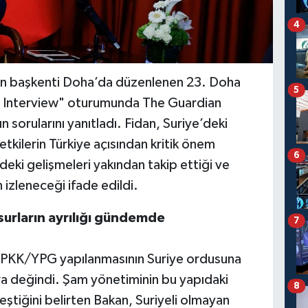
4
r’ın başkenti Doha’da düzenlenen 23. Doha
5
Interview" oturumunda The Guardian
 sorularını yanıtladı. Fidan, Suriye’deki
etkilerin Türkiye açısından kritik önem
6
edeki gelişmeleri yakından takip ettiği ve
 izleneceği ifade edildi.
urların ayrılığı gündemde
7
n PKK/YPG yapılanmasının Suriye ordusuna
a değindi. Şam yönetiminin bu yapıdaki
8
tleştiğini belirten Bakan, Suriyeli olmayan