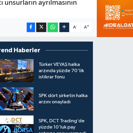
 unsurların ayrılmasının
-
+
A
A
rend Haberler
Türker VEYAŞ halka
arzında yüzde 70'lik
istikrar fonu
SPK dört şirketin halka
arzını onayladı
SPK, DCT Trading’de
yüzde 10’luk pay