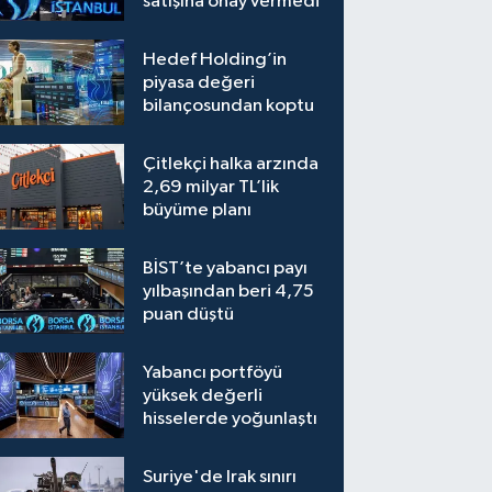
satışına onay vermedi
Hedef Holding’in
piyasa değeri
bilançosundan koptu
Çitlekçi halka arzında
2,69 milyar TL’lik
büyüme planı
BİST’te yabancı payı
yılbaşından beri 4,75
puan düştü
Yabancı portföyü
yüksek değerli
hisselerde yoğunlaştı
Suriye'de Irak sınırı