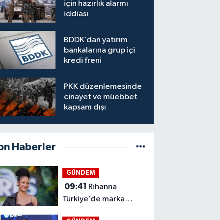
için hazırlık alarmı
iddiası
BDDK’dan yatırım
bankalarına grup içi
kredi freni
PKK düzenlemesinde
cinayet ve müebbet
kapsam dışı
on Haberler
GÜNDEM
09:41
Rihanna
Türkiye’de marka
davasını kazandı