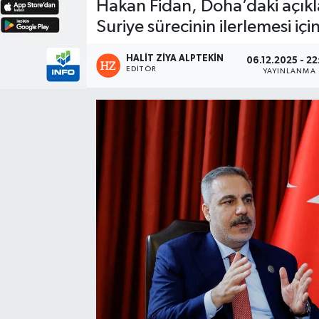
Hakan Fidan, Doha’daki açık
Suriye sürecinin ilerlemesi iç
HALIT ZIYA ALPTEKIN
06.12.2025 - 22
EDITÖR
YAYINLANMA