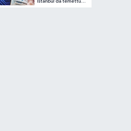
İstanbul’da temettü
haftası: DOAS öne
çıkıyor