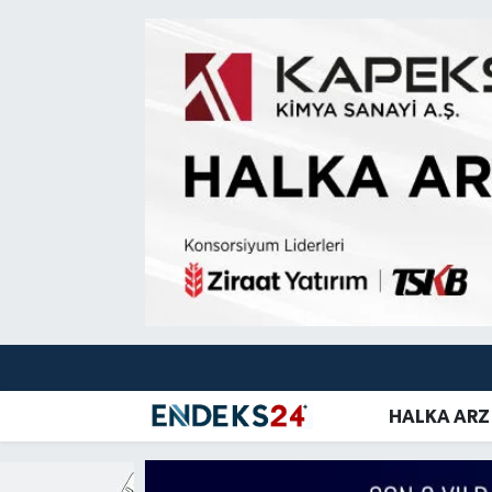
EMLAK
Nöbetçi Eczaneler
ENERJİ
Hava Durumu
GÜNDEM
Trafik Durumu
HALKA ARZ
Süper Lig Puan Durumu ve Fikstür
KRİPTO
Tüm Manşetler
OTOMOTİV
Son Dakika Haberleri
HALKA ARZ
PİYASALAR
Haber Arşivi
SAVUNMA