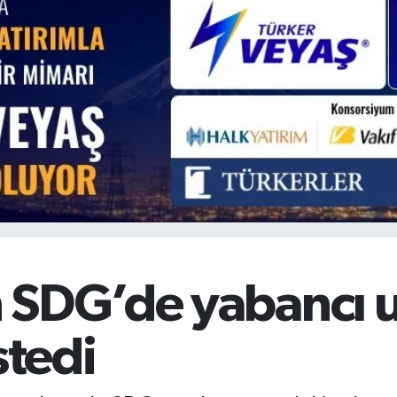
BİST100
13.779
%-14
BITCOIN
64.815,30
%-0.1
 SDG’de yabancı u
stedi