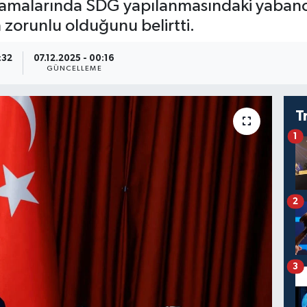
lamalarında SDG yapılanmasındaki yabancı
in zorunlu olduğunu belirtti.
:32
07.12.2025 - 00:16
GÜNCELLEME
T
1
2
3