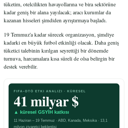
tüketim, otelcilikten havayollarına ve bira sektörüne
kadar geniş bir alana yayılacak; aracı kurumlar da
kazanan hisseleri şimdiden ayrıştırmaya başladı.
19 Temmuz'a kadar sürecek organizasyon, şimdiye
kadarki en büyük futbol etkinliği olacak. Daha geniş
tüketici talebinin kırılgan seyrettiği bir dönemde
turnuva, harcamalara kısa süreli de olsa belirgin bir
destek verebilir.
FIFA–DTÖ ETKI ANALIZI · KÜRESEL
41 milyar $
▲ küresel GSYİH katkısı
11 Haziran – 19 Temmuz · ABD, Kanada, Meksika · 13,1
milyon ziyaretçi beklentisi