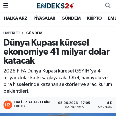
HALKA ARZ
PİYASALAR
GÜNDEM
KRİPTO
EM
EMLAK
Nöbetçi Eczaneler
ENERJİ
Hava Durumu
HABERLER
GÜNDEM
Dünya Kupası küresel
GÜNDEM
Trafik Durumu
ekonomiye 41 milyar dolar
katacak
HALKA ARZ
Süper Lig Puan Durumu ve Fikstür
2026 FIFA Dünya Kupası küresel GSYİH'ya 41
KRİPTO
Tüm Manşetler
milyar dolar katkı sağlayacak. Otel, havayolu ve
bira hisselerinde kazanan sektörler ve aracı kurum
OTOMOTİV
Son Dakika Haberleri
beklentileri.
PİYASALAR
Haber Arşivi
HALIT ZIYA ALPTEKIN
05.06.2026 - 17:05
4 DK
EDITÖR
YAYINLANMA
OKUNMA SÜ
SAVUNMA