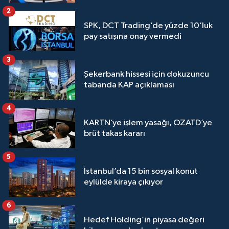
2
SPK, DCT Trading’de yüzde 10’luk
pay satışına onay vermedi
3
Şekerbank hissesi için dokuzuncu
tabanda KAP açıklaması
4
KARTN’ye işlem yasağı, OZATD’ye
brüt takas kararı
5
İstanbul’da 15 bin sosyal konut
eylülde kiraya çıkıyor
6
Hedef Holding’in piyasa değeri