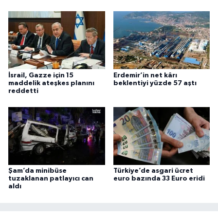
İsrail, Gazze için 15
Erdemir’in net kârı
maddelik ateşkes planını
beklentiyi yüzde 57 aştı
reddetti
Şam’da minibüse
Türkiye’de asgari ücret
tuzaklanan patlayıcı can
euro bazında 33 Euro eridi
aldı