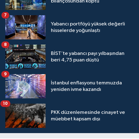
bilançosundan koptu
7
Yabancı portföyü yüksek değerli
hisselerde yoğunlaştı
8
BİST’te yabancı payı yılbaşından
beri 4,75 puan düştü
9
İstanbul enflasyonu temmuzda
yeniden ivme kazandı
10
PKK düzenlemesinde cinayet ve
müebbet kapsam dışı