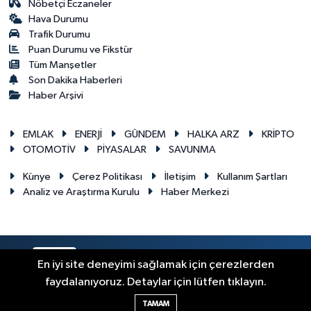
Nöbetçi Eczaneler
Hava Durumu
Trafik Durumu
Puan Durumu ve Fikstür
Tüm Manşetler
Son Dakika Haberleri
Haber Arşivi
EMLAK
ENERJİ
GÜNDEM
HALKA ARZ
KRİPTO
OTOMOTİV
PİYASALAR
SAVUNMA
Künye
Çerez Politikası
İletişim
Kullanım Şartları
Analiz ve Araştırma Kurulu
Haber Merkezi
RSS
Copyright © 2026. Her hakkı saklıdır.
En iyi site deneyimi sağlamak için çerezlerden
faydalanıyoruz. Detaylar için lütfen tıklayın.
Haber Yazılımı:
TE Bilişim
TAMAM