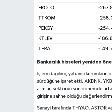
FROTO
-267.
TTKOM
-258.
PEKGY
-254.
KTLEV
-186.
TERA
-149.
Bankacılık hisseleri yeniden öne 
İşlem dağılımı, yabancı kurumların ban
sürdüğüne işaret etti. AKBNK, YK
alımlar, sektörün son dönemde artan
girişine sahne olduğu değerlendirme
Sanayi tarafında THYAO, ASTOR ve 