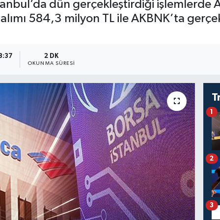
stanbul’da dün gerçekleştirdiği işlemler
alımı 584,3 milyon TL ile AKBNK’ta gerçekl
8:37
2 DK
OKUNMA SÜRESI
T
1
2
3