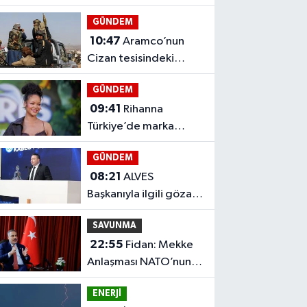
riski tespit etti
GÜNDEM
10:47
Aramco’nun
Cizan tesisindeki
yangına Husi saldırı
GÜNDEM
iddiası
09:41
Rihanna
Türkiye’de marka
davasını kazandı
GÜNDEM
08:21
ALVES
Başkanıyla ilgili gözaltı
iddiası gündem oldu
SAVUNMA
22:55
Fidan: Mekke
Anlaşması NATO’nun 5.
maddesiyle aynı
ENERJİ