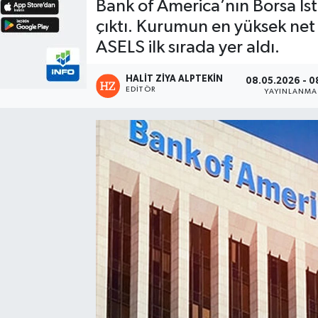
Bank of America’nın Borsa İ
çıktı. Kurumun en yüksek net 
ASELS ilk sırada yer aldı.
HALIT ZIYA ALPTEKIN
08.05.2026 - 0
EDITÖR
YAYINLANMA