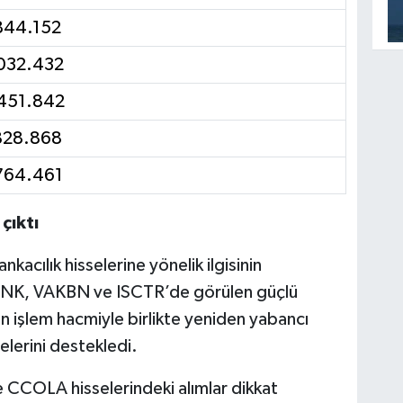
844.152
032.432
451.842
828.868
764.461
çıktı
kacılık hisselerine yönelik ilgisinin
BNK, VAKBN ve ISCTR’de görülen güçlü
 işlem hacmiyle birlikte yeniden yabancı
lerini destekledi.
CCOLA hisselerindeki alımlar dikkat