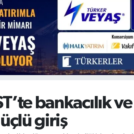
BİST100
13.779
%-14
BITCOIN
64.840,97
%-0.15
T’te bankacılık ve
üçlü giriş