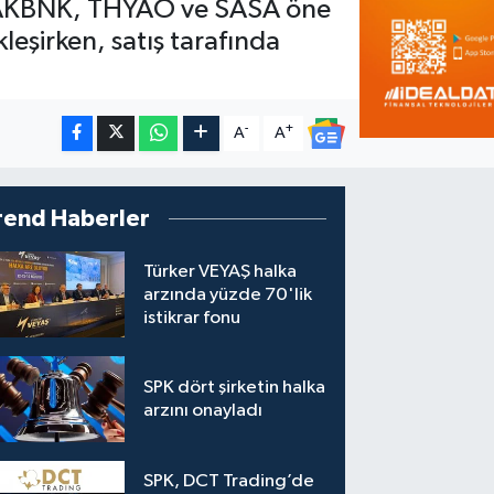
de AKBNK, THYAO ve SASA öne
eşirken, satış tarafında
-
+
A
A
rend Haberler
Türker VEYAŞ halka
arzında yüzde 70'lik
istikrar fonu
SPK dört şirketin halka
arzını onayladı
SPK, DCT Trading’de