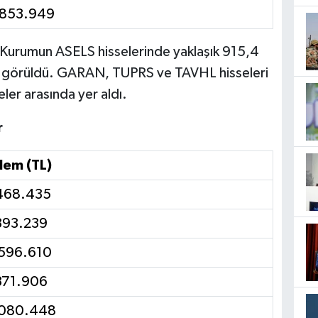
.853.949
. Kurumun ASELS hisselerinde yaklaşık 915,4
ği görüldü. GARAN, TUPRS ve TAVHL hisseleri
eler arasında yer aldı.
r
lem (TL)
468.435
393.239
596.610
371.906
.080.448