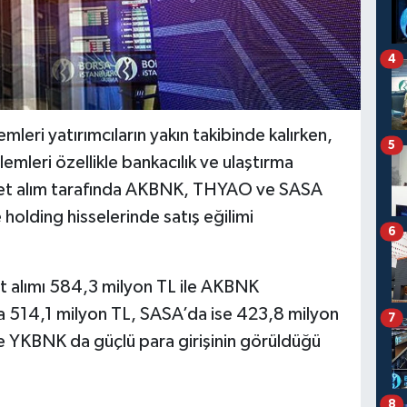
4
mleri yatırımcıların yakın takibinde kalırken,
5
emleri özellikle bankacılık ve ulaştırma
net alım tarafında AKBNK, THYAO ve SASA
holding hisselerinde satış eğilimi
6
et alımı 584,3 milyon TL ile AKBNK
a 514,1 milyon TL, SASA’da ise 423,8 milyon
7
ve YKBNK da güçlü para girişinin görüldüğü
8