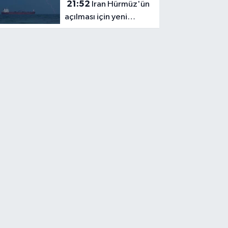
21:52
İran Hürmüz'ün
açılması için yeni
koşullar öne sürdü