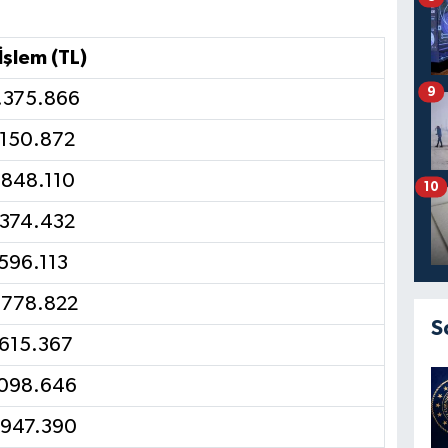
İşlem (TL)
9
.375.866
.150.872
.848.110
10
.374.432
596.113
.778.822
S
.615.367
.098.646
.947.390