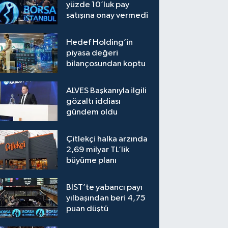
yüzde 10’luk pay
satışına onay vermedi
Hedef Holding’in
piyasa değeri
bilançosundan koptu
ALVES Başkanıyla ilgili
gözaltı iddiası
gündem oldu
Çitlekçi halka arzında
2,69 milyar TL’lik
büyüme planı
BİST’te yabancı payı
yılbaşından beri 4,75
puan düştü