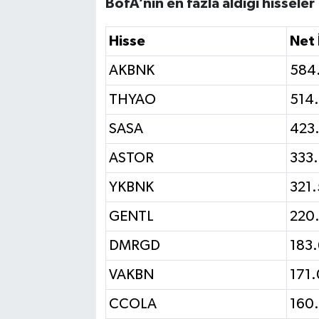
BofA’nın en fazla aldığı hisseler
Hisse
Net 
AKBNK
584
THYAO
514
SASA
423
ASTOR
333
YKBNK
321.
GENTL
220
DMRGD
183
VAKBN
171
CCOLA
160