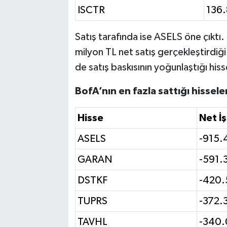
ISCTR
136
Satış tarafında ise ASELS öne çıktı
milyon TL net satış gerçekleştirdi
de satış baskısının yoğunlaştığı hiss
BofA’nın en fazla sattığı hissele
Hisse
Net İş
ASELS
-915.
GARAN
-591.
DSTKF
-420.
TUPRS
-372.
TAVHL
-340