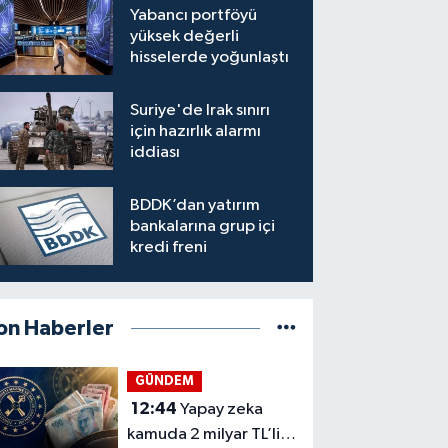
Yabancı portföyü
yüksek değerli
hisselerde yoğunlaştı
Suriye'de Irak sınırı
için hazırlık alarmı
iddiası
BDDK’dan yatırım
bankalarına grup içi
kredi freni
on Haberler
GÜNDEM
12:44
Yapay zeka
kamuda 2 milyar TL’lik