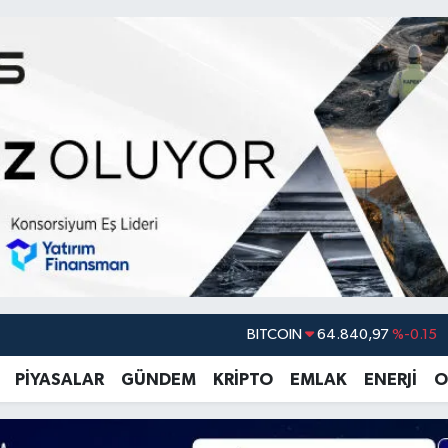
DOLAR
47,7436
%0.18
EURO
55,2510
%0.32
PİYASALAR
GÜNDEM
KRİPTO
EMLAK
ENERJİ
O
STERLİN
64,4811
%0.38
GRAM ALTIN
6660.55
%0