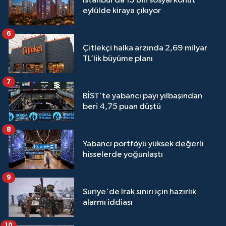
İstanbul’da 15 bin sosyal konut
eylülde kiraya çıkıyor
6
Çitlekçi halka arzında 2,69 milyar
TL’lik büyüme planı
7
BİST’te yabancı payı yılbaşından
beri 4,75 puan düştü
8
Yabancı portföyü yüksek değerli
hisselerde yoğunlaştı
9
Suriye'de Irak sınırı için hazırlık
alarmı iddiası
10