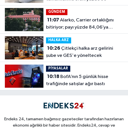
GÜNDEM
11:07
Alarko, Carrier ortaklığını
bitiriyor; payı yüzde 84,06’ya
çıkacak
HALKA ARZ
10:26
Çitlekçi halka arz gelirini
şube ve GES'e yöneltecek
PİYASALAR
10:18
BofA’nın 5 günlük hisse
trafiğinde satışlar ağır bastı
Endeks 24, tamamen bağımsız gazeteciler tarafından hazırlanan
ekonomi ağırlıklı bir haber sitesidir. Endeks24, cevap ve