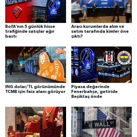
BofA’nın 5 günlük hisse
Aracı kurumlarda alım ve
trafiğinde satışlar ağır
satım tarafında kimler öne
bastı
çıktı?
ING dolar/TL görünümünde
Piyasa değerinde
TCMB için faiz alanı görüyor
Fenerbahçe, getiride
Beşiktaş önde