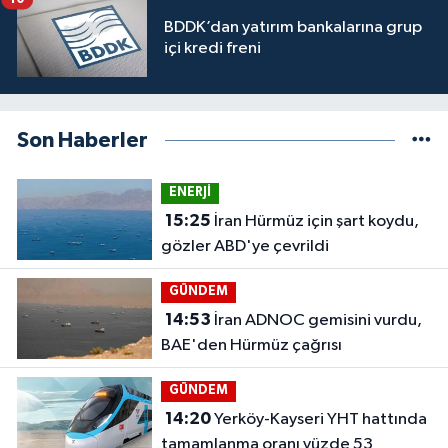
BDDK’dan yatırım bankalarına grup
içi kredi freni
Son Haberler
ENERJİ
15:25
İran Hürmüz için şart koydu,
gözler ABD'ye çevrildi
GÜNDEM
14:53
İran ADNOC gemisini vurdu,
BAE'den Hürmüz çağrısı
GÜNDEM
14:20
Yerköy-Kayseri YHT hattında
tamamlanma oranı yüzde 53