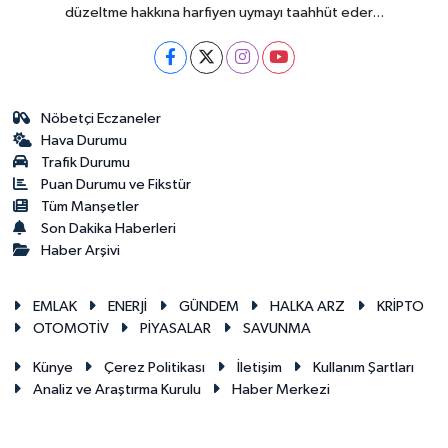
düzeltme hakkına harfiyen uymayı taahhüt eder...
Nöbetçi Eczaneler
Hava Durumu
Trafik Durumu
Puan Durumu ve Fikstür
Tüm Manşetler
Son Dakika Haberleri
Haber Arşivi
EMLAK
ENERJİ
GÜNDEM
HALKA ARZ
KRİPTO
OTOMOTİV
PİYASALAR
SAVUNMA
Künye
Çerez Politikası
İletişim
Kullanım Şartları
Analiz ve Araştırma Kurulu
Haber Merkezi