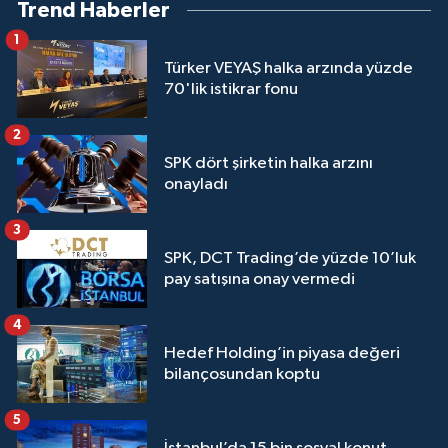
Trend Haberler
1
Türker VEYAŞ halka arzında yüzde
70'lik istikrar fonu
2
SPK dört şirketin halka arzını
onayladı
3
SPK, DCT Trading’de yüzde 10’luk
pay satışına onay vermedi
4
Hedef Holding’in piyasa değeri
bilançosundan koptu
5