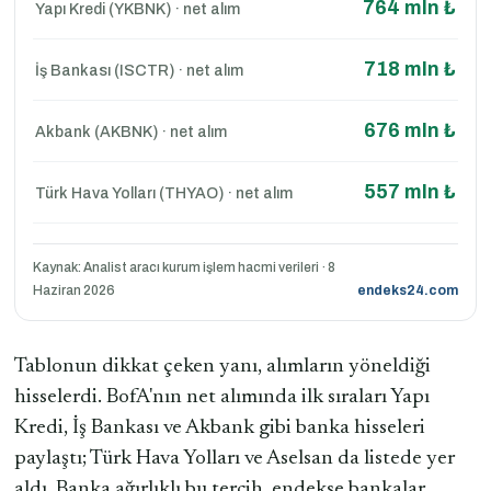
764 mln ₺
Yapı Kredi (YKBNK) · net alım
718 mln ₺
İş Bankası (ISCTR) · net alım
676 mln ₺
Akbank (AKBNK) · net alım
557 mln ₺
Türk Hava Yolları (THYAO) · net alım
Kaynak: Analist aracı kurum işlem hacmi verileri · 8
Haziran 2026
endeks24.com
Tablonun dikkat çeken yanı, alımların yöneldiği
hisselerdi. BofA'nın net alımında ilk sıraları Yapı
Kredi, İş Bankası ve Akbank gibi banka hisseleri
paylaştı; Türk Hava Yolları ve Aselsan da listede yer
aldı. Banka ağırlıklı bu tercih, endekse bankalar