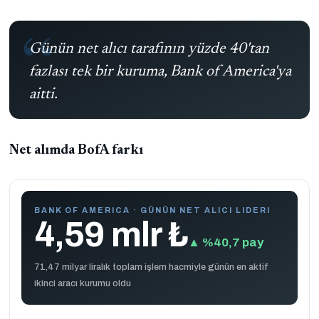
Günün net alıcı tarafının yüzde 40'tan
fazlası tek bir kuruma, Bank of America'ya
aitti.
Net alımda BofA farkı
BANK OF AMERICA · GÜNÜN NET ALICI LIDERI
4,59 mlr ₺
▲ %40,7 pay
71,47 milyar liralık toplam işlem hacmiyle günün en aktif
ikinci aracı kurumu oldu