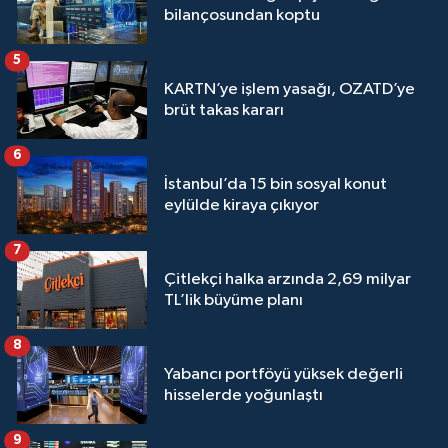
bilançosundan koptu
5
KARTN’ye işlem yasağı, OZATD’ye
brüt takas kararı
6
İstanbul’da 15 bin sosyal konut
eylülde kiraya çıkıyor
7
Çitlekçi halka arzında 2,69 milyar
TL’lik büyüme planı
8
Yabancı portföyü yüksek değerli
hisselerde yoğunlaştı
9