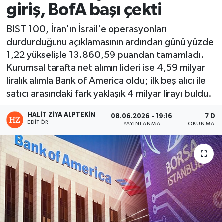
giriş, BofA başı çekti
BIST 100, İran'ın İsrail'e operasyonları
durdurduğunu açıklamasının ardından günü yüzde
1,22 yükselişle 13.860,59 puandan tamamladı.
Kurumsal tarafta net alımın lideri ise 4,59 milyar
liralık alımla Bank of America oldu; ilk beş alıcı ile
satıcı arasındaki fark yaklaşık 4 milyar lirayı buldu.
HALIT ZIYA ALPTEKIN
08.06.2026 - 19:16
7 DK
EDITÖR
YAYINLANMA
OKUNMA SÜ