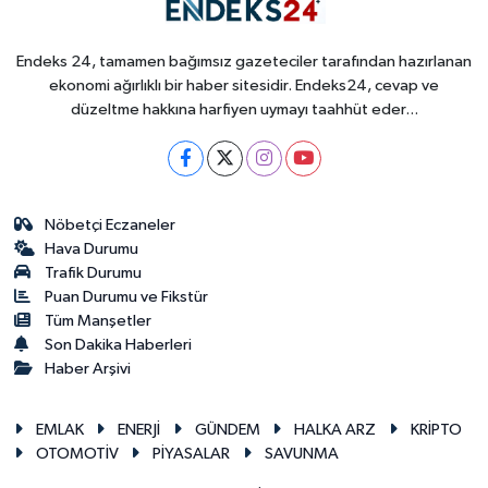
Endeks 24, tamamen bağımsız gazeteciler tarafından hazırlanan
ekonomi ağırlıklı bir haber sitesidir. Endeks24, cevap ve
düzeltme hakkına harfiyen uymayı taahhüt eder...
Nöbetçi Eczaneler
Hava Durumu
Trafik Durumu
Puan Durumu ve Fikstür
Tüm Manşetler
Son Dakika Haberleri
Haber Arşivi
EMLAK
ENERJİ
GÜNDEM
HALKA ARZ
KRİPTO
OTOMOTİV
PİYASALAR
SAVUNMA