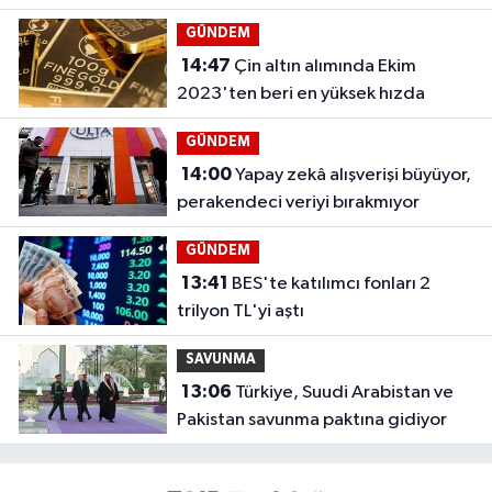
GÜNDEM
14:47
Çin altın alımında Ekim
2023'ten beri en yüksek hızda
GÜNDEM
14:00
Yapay zekâ alışverişi büyüyor,
perakendeci veriyi bırakmıyor
GÜNDEM
13:41
BES'te katılımcı fonları 2
trilyon TL'yi aştı
SAVUNMA
13:06
Türkiye, Suudi Arabistan ve
Pakistan savunma paktına gidiyor