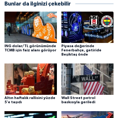
Bunlar da ilginizi çekebilir
ING dolar/TL görünümünde
Piyasa değerinde
TCMB için faiz alanı görüyor
Fenerbahçe, getiride
Beşiktaş önde
Altın haftalık rallisini yüzde
Wall Street petrol
5’e taşıdı
baskısıyla geriledi