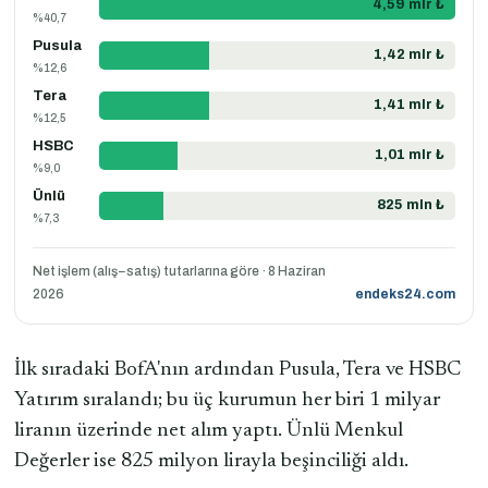
4,59 mlr ₺
%40,7
Pusula
1,42 mlr ₺
%12,6
Tera
1,41 mlr ₺
%12,5
HSBC
1,01 mlr ₺
%9,0
Ünlü
825 mln ₺
%7,3
Net işlem (alış−satış) tutarlarına göre · 8 Haziran
2026
endeks24.com
İlk sıradaki BofA'nın ardından Pusula, Tera ve HSBC
Yatırım sıralandı; bu üç kurumun her biri 1 milyar
liranın üzerinde net alım yaptı. Ünlü Menkul
Değerler ise 825 milyon lirayla beşinciliği aldı.