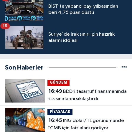
BİST’te yabancı payı yılbaşından
beri 4,75 puan düştü
10
Suriye'de Irak sınırı için hazırlık
alarmı iddiası
Son Haberler
GÜNDEM
16:49
BDDK tasarruf finansmanında
risk sınırlarını sıkılaştırdı
PİYASALAR
16:45
ING dolar/TL görünümünde
TCMB için faiz alanı görüyor