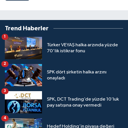
Trend Haberler
1
Türker VEYAŞ halka arzında yüzde
70'lik istikrar fonu
2
SPK dört şirketin halka arzını
onayladı
3
SPK, DCT Trading’de yüzde 10’luk
pay satışına onay vermedi
4
Hedef Holding’in piyasa değeri