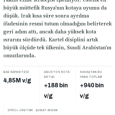
büyük müttefik Rusya'nın kotaya uyumu da
düşük. Irak kısa süre sonra ayrılma
ifadesinin resmi tutum olmadığını belirterek
geri adım attı, ancak daha yüksek kota
ısrarını sürdürdü. Kartel disiplini artık
büyük ölçüde tek ülkenin, Suudi Arabistan'ın
omuzlarında.
BAE KAPASITESI
AĞUSTOS KOTA
SAVAŞTAN BU
ARTIŞI
YANA TOPLAM
4,85M v/g
+188 bin
+940 bin
v/g
v/g
OPEC+ ÜRETIMI · ŞUBAT-NISAN