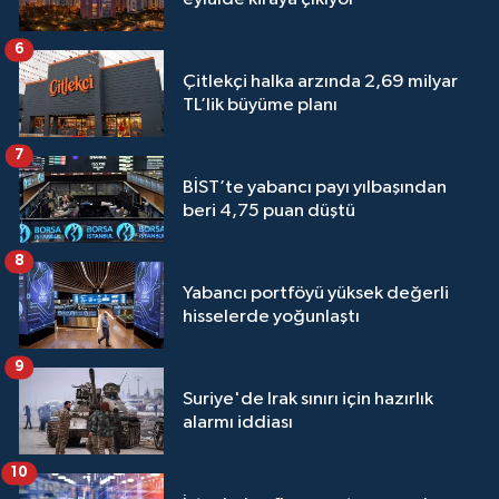
6
Çitlekçi halka arzında 2,69 milyar
TL’lik büyüme planı
7
BİST’te yabancı payı yılbaşından
beri 4,75 puan düştü
8
Yabancı portföyü yüksek değerli
hisselerde yoğunlaştı
9
Suriye'de Irak sınırı için hazırlık
alarmı iddiası
10