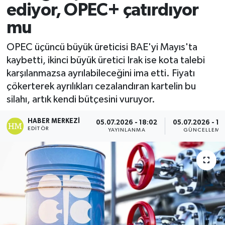
ediyor, OPEC+ çatırdıyor
mu
OPEC üçüncü büyük üreticisi BAE'yi Mayıs'ta
kaybetti, ikinci büyük üretici Irak ise kota talebi
karşılanmazsa ayrılabileceğini ima etti. Fiyatı
çökerterek ayrılıkları cezalandıran kartelin bu
silahı, artık kendi bütçesini vuruyor.
HABER MERKEZI
05.07.2026 - 18:02
05.07.2026 - 18
EDITÖR
YAYINLANMA
GÜNCELLEME