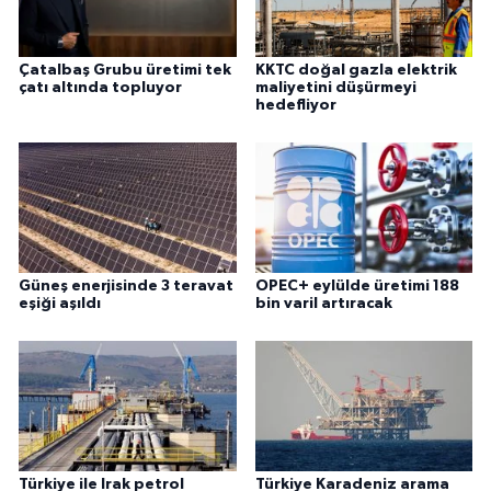
Çatalbaş Grubu üretimi tek
KKTC doğal gazla elektrik
çatı altında topluyor
maliyetini düşürmeyi
hedefliyor
Güneş enerjisinde 3 teravat
OPEC+ eylülde üretimi 188
eşiği aşıldı
bin varil artıracak
Türkiye ile Irak petrol
Türkiye Karadeniz arama