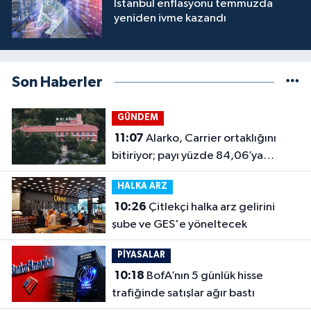
İstanbul enflasyonu temmuzda
yeniden ivme kazandı
Son Haberler
GÜNDEM
11:07
Alarko, Carrier ortaklığını
bitiriyor; payı yüzde 84,06’ya
çıkacak
HALKA ARZ
10:26
Çitlekçi halka arz gelirini
şube ve GES'e yöneltecek
PİYASALAR
10:18
BofA’nın 5 günlük hisse
trafiğinde satışlar ağır bastı