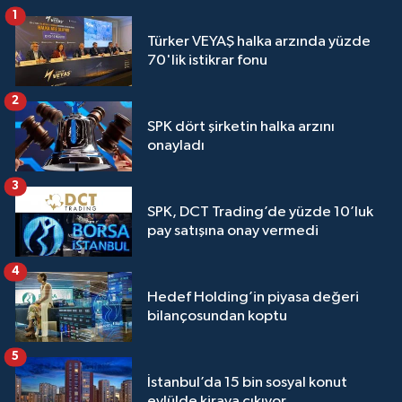
1
Türker VEYAŞ halka arzında yüzde
70'lik istikrar fonu
2
SPK dört şirketin halka arzını
onayladı
3
SPK, DCT Trading’de yüzde 10’luk
pay satışına onay vermedi
4
Hedef Holding’in piyasa değeri
bilançosundan koptu
5
İstanbul’da 15 bin sosyal konut
eylülde kiraya çıkıyor