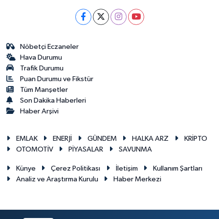
Nöbetçi Eczaneler
Hava Durumu
Trafik Durumu
Puan Durumu ve Fikstür
Tüm Manşetler
Son Dakika Haberleri
Haber Arşivi
EMLAK
ENERJİ
GÜNDEM
HALKA ARZ
KRİPTO
OTOMOTİV
PİYASALAR
SAVUNMA
Künye
Çerez Politikası
İletişim
Kullanım Şartları
Analiz ve Araştırma Kurulu
Haber Merkezi