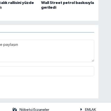
talık rallisini yüzde
Wall Street petrol baskısıyla
ı
geriledi
Nöbetçi Eczaneler
EMLAK