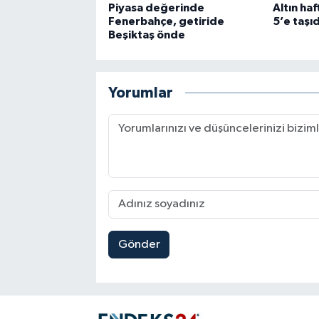
Piyasa değerinde
Altın haf
Fenerbahçe, getiride
5’e taşıd
Beşiktaş önde
Yorumlar
Gönder