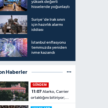
yüksek değerli
hisselerde yoğunlaştı
Suriye'de Irak sınırı
için hazırlık alarmı
iddiası
İstanbul enflasyonu
temmuzda yeniden
ivme kazandı
on Haberler
GÜNDEM
11:07
Alarko, Carrier
ortaklığını bitiriyor;
payı yüzde 84,06’ya