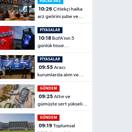
HALKA ARZ
çıkacak
10:26
Çitlekçi halka
arz gelirini şube ve
GES'e yöneltecek
PİYASALAR
10:18
BofA’nın 5
günlük hisse
trafiğinde satışlar ağır
PİYASALAR
bastı
09:55
Aracı
kurumlarda alım ve
satım tarafında kimler
GÜNDEM
öne çıktı?
09:25
Altın ve
gümüşte sert yükseliş,
beş gelişme ralliyi
GÜNDEM
besledi
09:19
Toplumsal