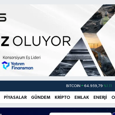
DOLAR
47,7436
%0.18
EURO
55,2510
%0.32
PİYASALAR
GÜNDEM
KRİPTO
EMLAK
ENERJİ
O
STERLİN
64,4811
%0.38
GRAM ALTIN
6660.55
%0.03