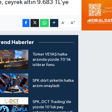
, çeyrek altın 9.683 TL’ye
-
+
A
A
rend Haberler
Türker VEYAŞ halka
arzında yüzde 70'lik
istikrar fonu
SPK dört şirketin halka
arzını onayladı
SPK, DCT Trading’de
yüzde 10’luk pay