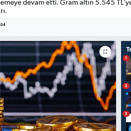
rilemeye devam etti. Gram altın 5.545 TL’ye
rı.
:04
T
1
2
3