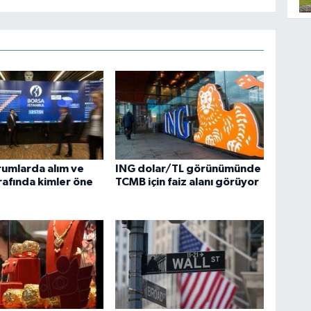
rumlarda alım ve
ING dolar/TL görünümünde
rafında kimler öne
TCMB için faiz alanı görüyor