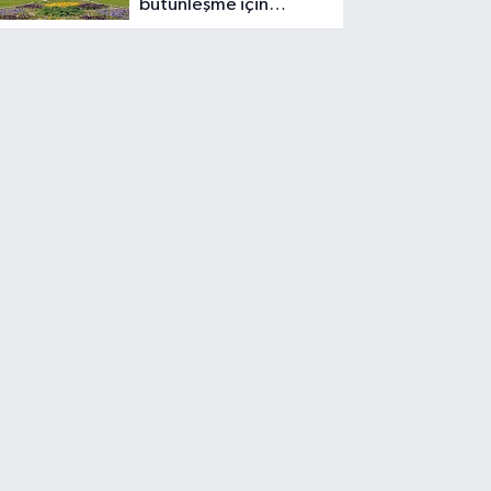
bütünleşme için
çerçeve yasa
komisyondan geçti