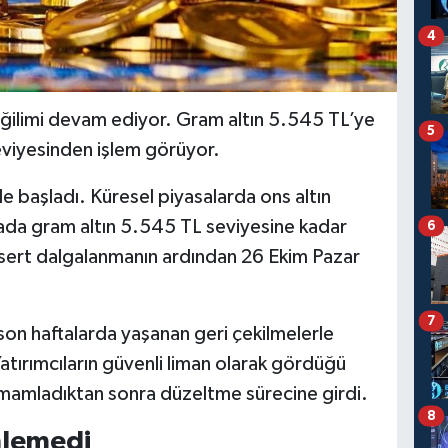
4
 eğilimi devam ediyor. Gram altın 5.545 TL’ye
5
eviyesinden işlem görüyor.
le başladı. Küresel piyasalarda ons altın
sada gram altın 5.545 TL seviyesine kadar
6
len sert dalgalanmanın ardından 26 Ekim Pazar
7
son haftalarda yaşanan geri çekilmelerle
Yatırımcıların güvenli liman olarak gördüğü
 tamamladıktan sonra düzeltme sürecine girdi.
8
nlemedi