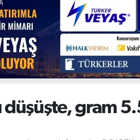
BİST100
13.779
%-14
BITCOIN
64.959,79
%1.11
arı düşüşte, gram 5