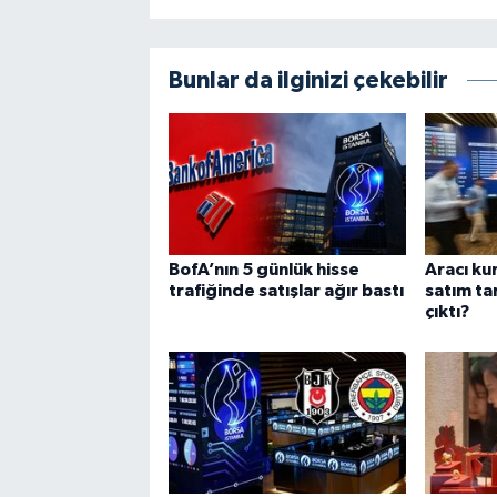
Bunlar da ilginizi çekebilir
BofA’nın 5 günlük hisse
Aracı ku
trafiğinde satışlar ağır bastı
satım ta
çıktı?