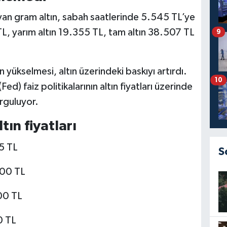
an gram altın, sabah saatlerinde 5.545 TL’ye
TL, yarım altın 19.355 TL, tam altın 38.507 TL
9
 yükselmesi, altın üzerindeki baskıyı artırdı.
10
d) faiz politikalarının altın fiyatları üzerinde
urguluyor.
ın fiyatları
35 TL
S
,00 TL
,00 TL
0 TL