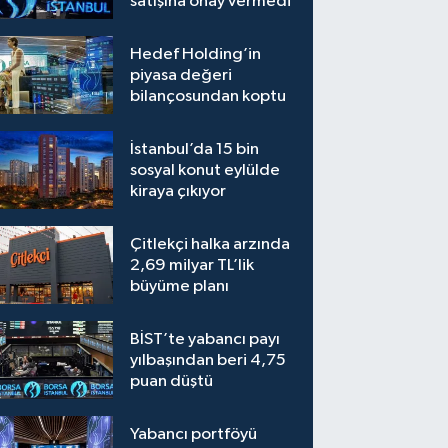
satışına onay vermedi
Hedef Holding’in
piyasa değeri
bilançosundan koptu
İstanbul’da 15 bin
sosyal konut eylülde
kiraya çıkıyor
Çitlekçi halka arzında
2,69 milyar TL’lik
büyüme planı
BİST’te yabancı payı
yılbaşından beri 4,75
puan düştü
Yabancı portföyü