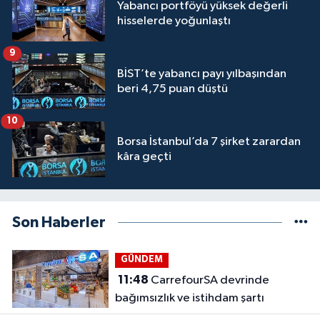
Yabancı portföyü yüksek değerli
hisselerde yoğunlaştı
9
BİST’te yabancı payı yılbaşından
beri 4,75 puan düştü
10
Borsa İstanbul’da 7 şirket zarardan
kâra geçti
Son Haberler
GÜNDEM
11:48
CarrefourSA devrinde
bağımsızlık ve istihdam şartı