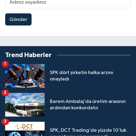
Gönder
Trend Haberler
1
SPK dört şirketin halka arzını
onayladı
2
Barem Ambalaj’da üretim arasının
ardından konkordato
3
SPK, DCT Trading’de yüzde 10’luk