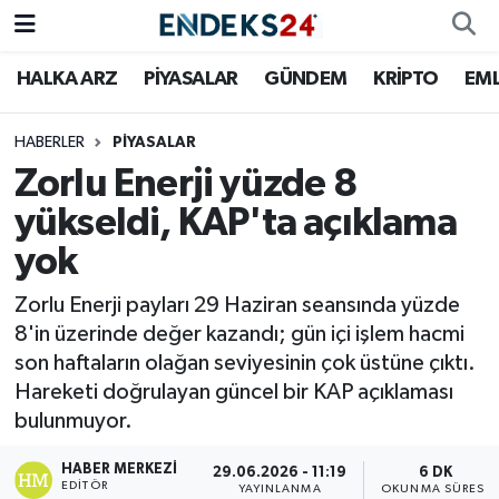
HALKA ARZ
PİYASALAR
GÜNDEM
KRİPTO
EM
EMLAK
Nöbetçi Eczaneler
ENERJİ
Hava Durumu
HABERLER
PİYASALAR
Zorlu Enerji yüzde 8
GÜNDEM
Trafik Durumu
yükseldi, KAP'ta açıklama
yok
HALKA ARZ
Süper Lig Puan Durumu ve Fikstür
Zorlu Enerji payları 29 Haziran seansında yüzde
KRİPTO
Tüm Manşetler
8'in üzerinde değer kazandı; gün içi işlem hacmi
son haftaların olağan seviyesinin çok üstüne çıktı.
OTOMOTİV
Son Dakika Haberleri
Hareketi doğrulayan güncel bir KAP açıklaması
bulunmuyor.
PİYASALAR
Haber Arşivi
HABER MERKEZI
29.06.2026 - 11:19
6 DK
SAVUNMA
EDITÖR
YAYINLANMA
OKUNMA SÜRESI