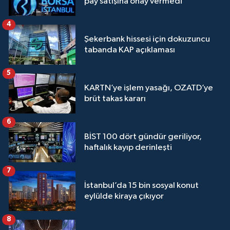
pay satışına onay vermedi
4
Şekerbank hissesi için dokuzuncu
tabanda KAP açıklaması
5
KARTN’ye işlem yasağı, OZATD’ye
brüt takas kararı
6
BİST 100 dört gündür geriliyor,
haftalık kayıp derinleşti
7
İstanbul’da 15 bin sosyal konut
eylülde kiraya çıkıyor
8