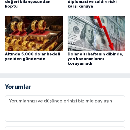
değeri bilançosundan
diplomasi ve saldırı riski
koptu
karşı karşıya
Altında 5.000 dolar hedefi
Dolar altı haftanın dibinde,
yeniden gündemde
yen kazanımlarını
koruyamadı
Yorumlar