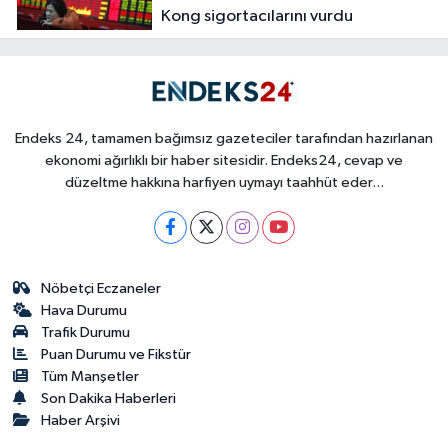
Kong sigortacılarını vurdu
Endeks 24, tamamen bağımsız gazeteciler tarafından hazırlanan
ekonomi ağırlıklı bir haber sitesidir. Endeks24, cevap ve
düzeltme hakkına harfiyen uymayı taahhüt eder...
Nöbetçi Eczaneler
Hava Durumu
Trafik Durumu
Puan Durumu ve Fikstür
Tüm Manşetler
Son Dakika Haberleri
Haber Arşivi