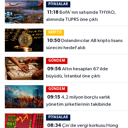
PİYASALAR
11:18
BofA'nın satışında THYAO,
alımında TUPRS öne çıktı
KRİPTO
10:50
Dolandırıcılar AB kripto lisans
sürecini hedef aldı
GÜNDEM
09:56
Altın hesapları 67 ilde
büyüdü, İstanbul öne çıktı
GÜNDEM
09:15
4,2 milyon borçlu varlık
yönetim şirketlerinin takibinde
PİYASALAR
08:34
Çin’de vergi korkusu Hong