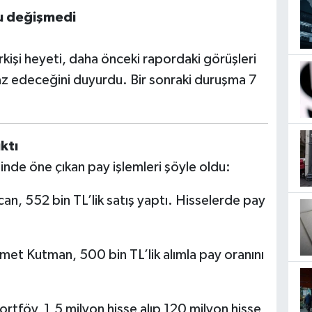
ru değişmedi
kişi heyeti, daha önceki rapordaki görüşleri
raz edeceğini duyurdu. Bir sonraki duruşma 7
ktı
inde öne çıkan pay işlemleri şöyle oldu:
an, 552 bin TL’lik satış yaptı. Hisselerde pay
et Kutman, 500 bin TL’lik alımla pay oranını
rtföy, 1,5 milyon hisse alıp 120 milyon hisse