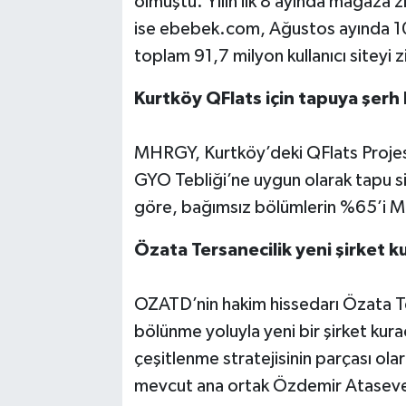
olmuştu. Yılın ilk 8 ayında mağaza zi
ise ebebek.com, Ağustos ayında 10,4
toplam 91,7 milyon kullanıcı siteyi z
Kurtköy QFlats için tapuya şerh 
MHRGY, Kurtköy’deki QFlats Projesi
GYO Tebliği’ne uygun olarak tapu si
göre, bağımsız bölümlerin %65’i MH
Özata Tersanecilik yeni şirket k
OZATD’nin hakim hissedarı Özata Ter
bölünme yoluyla yeni bir şirket kur
çeşitlenme stratejisinin parçası ola
mevcut ana ortak Özdemir Ataseve