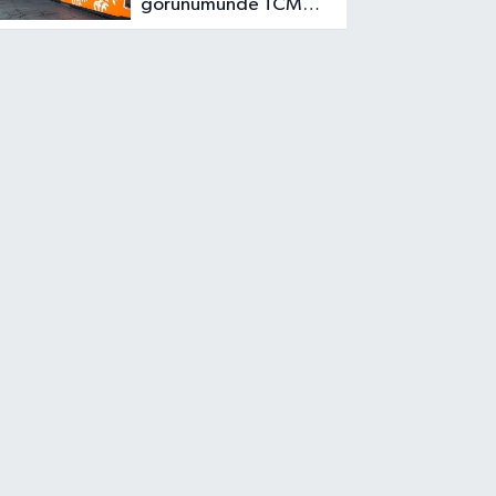
görünümünde TCMB
için faiz alanı görüyor