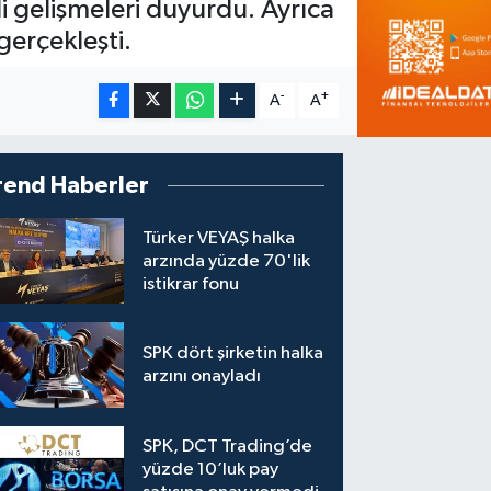
gelişmeleri duyurdu. Ayrıca
gerçekleşti.
-
+
A
A
rend Haberler
Türker VEYAŞ halka
arzında yüzde 70'lik
istikrar fonu
SPK dört şirketin halka
arzını onayladı
SPK, DCT Trading’de
yüzde 10’luk pay