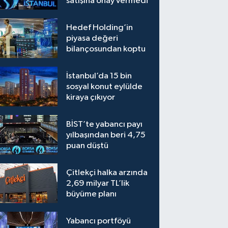
satışına onay vermedi
Hedef Holding’in
piyasa değeri
bilançosundan koptu
İstanbul’da 15 bin
sosyal konut eylülde
kiraya çıkıyor
BİST’te yabancı payı
yılbaşından beri 4,75
puan düştü
Çitlekçi halka arzında
2,69 milyar TL’lik
büyüme planı
Yabancı portföyü