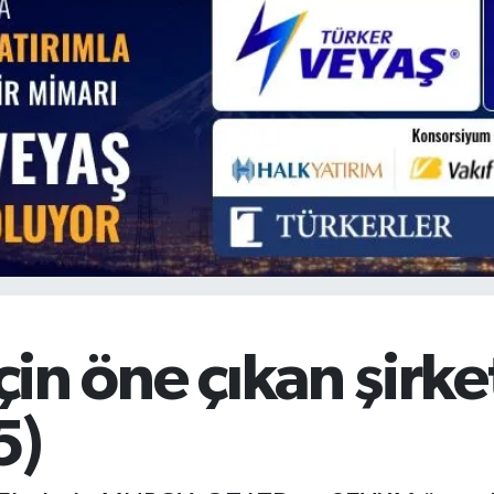
BİST100
13.779
%-14
BITCOIN
64.960,21
%0.87
için öne çıkan şirke
5)