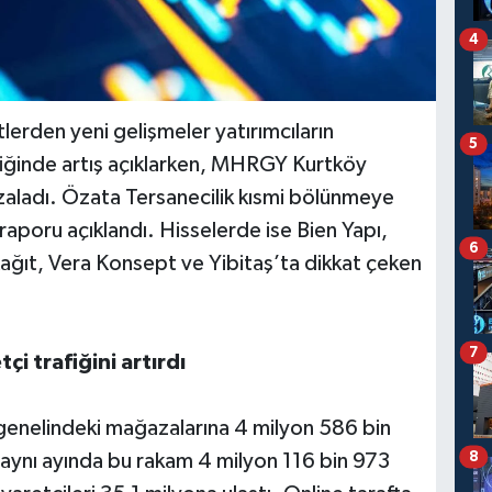
4
lerden yeni gelişmeler yatırımcıların
5
iğinde artış açıklarken, MHRGY Kurtköy
mzaladı. Özata Tersanecilik kısmi bölünmeye
raporu açıklandı. Hisselerde ise Bien Yapı,
6
ağıt, Vera Konsept ve Yibitaş’ta dikkat çeken
7
i trafiğini artırdı
enelindeki mağazalarına 4 milyon 586 bin
8
 aynı ayında bu rakam 4 milyon 116 bin 973