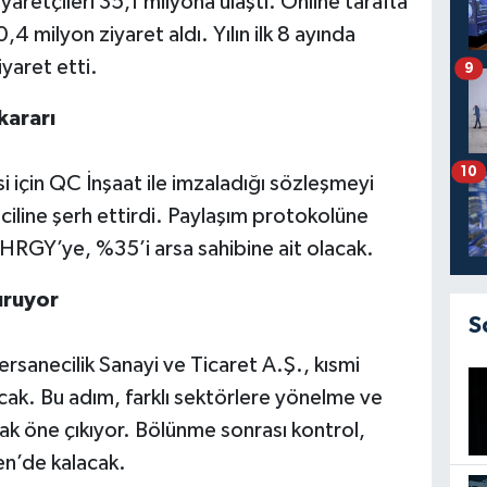
yaretçileri 35,1 milyona ulaştı. Online tarafta
 milyon ziyaret aldı. Yılın ilk 8 ayında
iyaret etti.
9
kararı
10
 için QC İnşaat ile imzaladığı sözleşmeyi
ciline şerh ettirdi. Paylaşım protokolüne
RGY’ye, %35’i arsa sahibine ait olacak.
uruyor
S
sanecilik Sanayi ve Ticaret A.Ş., kısmi
acak. Bu adım, farklı sektörlere yönelme ve
rak öne çıkıyor. Bölünme sonrası kontrol,
n’de kalacak.