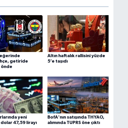
değerinde
Altın haftalık rallisini yüzde
hçe, getiride
5’e taşıdı
ş önde
rlarında yeni
BofA'nın satışında THYAO,
 dolar 47,59 lirayı
alımında TUPRS öne çıktı