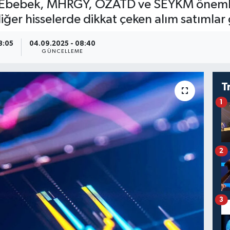
en Ebebek, MHRGY, OZATD ve SEYKM önemli 
iğer hisselerde dikkat çeken alım satımlar 
8:05
04.09.2025 - 08:40
GÜNCELLEME
T
1
2
3