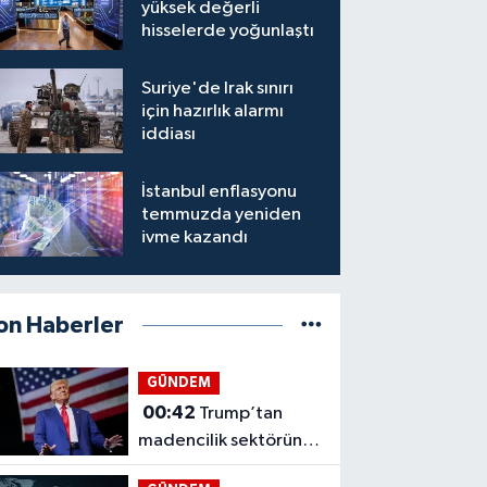
yüksek değerli
hisselerde yoğunlaştı
Suriye'de Irak sınırı
için hazırlık alarmı
iddiası
İstanbul enflasyonu
temmuzda yeniden
ivme kazandı
on Haberler
GÜNDEM
00:42
Trump’tan
madencilik sektörüne
3 milyar dolarlık hamle