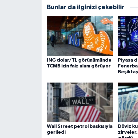
Bunlar da ilginizi çekebilir
ING dolar/TL görünümünde
Piyasa 
TCMB için faiz alanı görüyor
Fenerba
Beşikta
Wall Street petrol baskısıyla
Döviz ku
geriledi
zirveler,