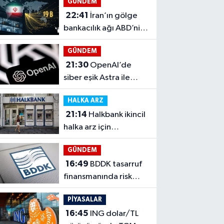
GÜNDEM
22:41
İran’ın gölge
bankacılık ağı ABD’nin
hedefinde
GÜNDEM
21:30
OpenAI’de
siber eşik Astra ile
kritik sınıra yaklaştı
HALKA ARZ
21:14
Halkbank ikincil
halka arz için
düğmeye bastı
GÜNDEM
16:49
BDDK tasarruf
finansmanında risk
sınırlarını sıkılaştırdı
PİYASALAR
16:45
ING dolar/TL