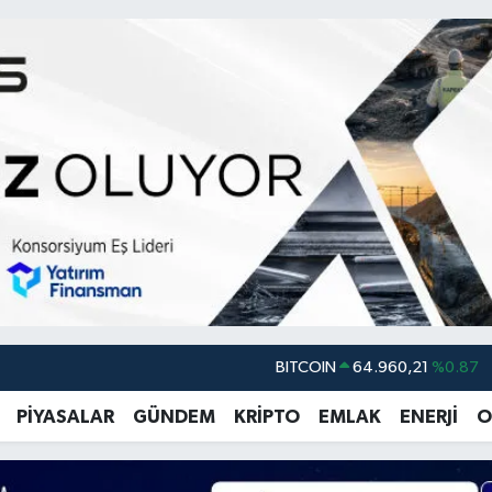
DOLAR
47,7436
%0.18
EURO
55,2510
%0.32
PİYASALAR
GÜNDEM
KRİPTO
EMLAK
ENERJİ
O
STERLİN
64,4811
%0.38
GRAM ALTIN
6660.55
%0.03