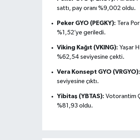
sattı, pay oranı %9,002 oldu.
Peker GYO (PEGKY):
Tera Port
%1,52’ye geriledi.
Viking Kağıt (VKING):
Yaşar Ho
%62,54 seviyesine çekti.
Vera Konsept GYO (VRGYO)
seviyesine çıktı.
Yibitaş (YBTAS):
Votorantim Çi
%81,93 oldu.