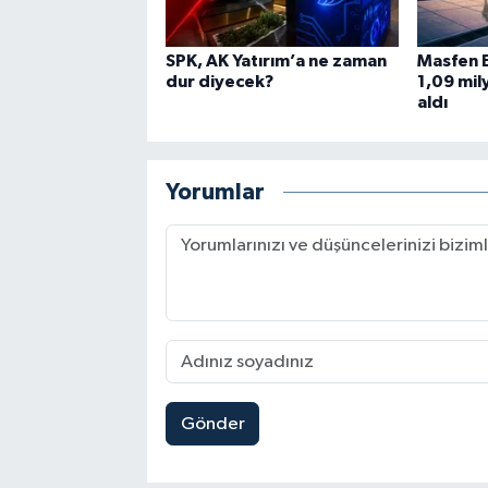
SPK, AK Yatırım’a ne zaman
Masfen E
dur diyecek?
1,09 mil
aldı
Yorumlar
Gönder