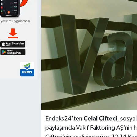
Endeks24'ten
Celal Çifteci
, sosya
paylaşımda Vakıf Faktoring AŞ’nin halk
Çifteci’nin analizine göre, 12-14 Ka