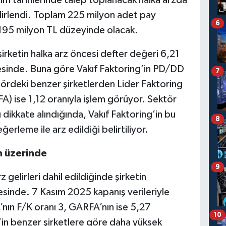
lirlendi. Toplam 225 milyon adet pay
6
 195 milyon TL düzeyinde olacak.
şirketin halka arz öncesi defter değeri 6,21
yesinde. Buna göre Vakıf Faktoring’in PD/DD
7
tördeki benzer şirketlerden Lider Faktoring
A) ise 1,12 oranıyla işlem görüyor. Sektör
dikkate alındığında, Vakıf Faktoring’in bu
8
erleme ile arz edildiği belirtiliyor.
n üzerinde
9
 gelirleri dahil edildiğinde şirketin
esinde. 7 Kasım 2025 kapanış verileriyle
’nın F/K oranı 3, GARFA’nın ise 5,27
10
’in benzer şirketlere göre daha yüksek