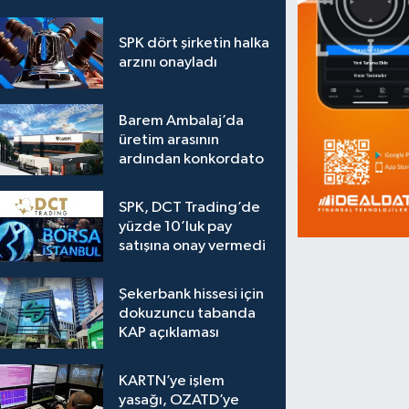
SPK dört şirketin halka
arzını onayladı
Barem Ambalaj’da
üretim arasının
ardından konkordato
SPK, DCT Trading’de
yüzde 10’luk pay
satışına onay vermedi
Şekerbank hissesi için
dokuzuncu tabanda
KAP açıklaması
KARTN’ye işlem
yasağı, OZATD’ye