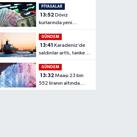
BNB ve HYPE ayrıştı
PİYASALAR
13:52
Döviz
kurlarında yeni
zirveler, dolar 47,59
GÜNDEM
lirayı gördü
13:41
Karadeniz’de
saldırılar arttı, tanker
yüklemeleri düştü
GÜNDEM
13:32
Maaşı 23 bin
552 liranın altında
kalanlara fark ödemesi