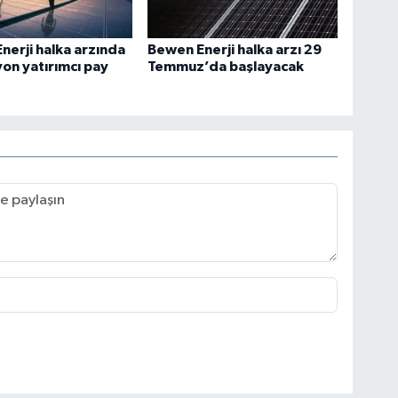
nerji halka arzında
Bewen Enerji halka arzı 29
yon yatırımcı pay
Temmuz’da başlayacak