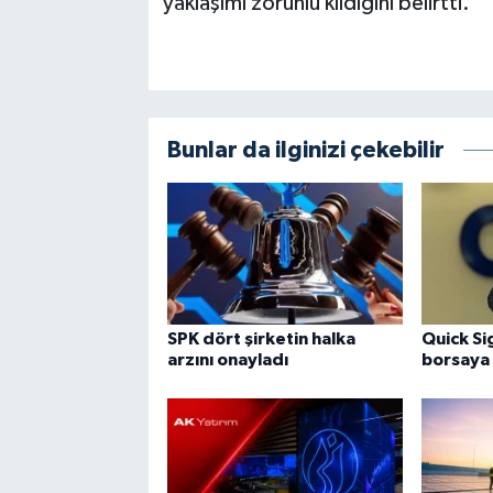
yaklaşımı zorunlu kıldığını belirtti.
Bunlar da ilginizi çekebilir
SPK dört şirketin halka
Quick Si
arzını onayladı
borsaya 