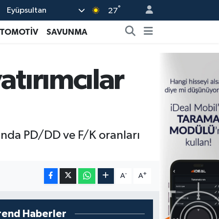
°
Eyüpsultan
27
TOMOTİV
SAVUNMA
atırımcılar
zında PD/DD ve F/K oranları
-
+
A
A
rend Haberler