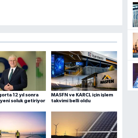
gorta 12 yıl sonra
MASFN ve KARCL için işlem
yeni soluk getiriyor
takvimi belli oldu