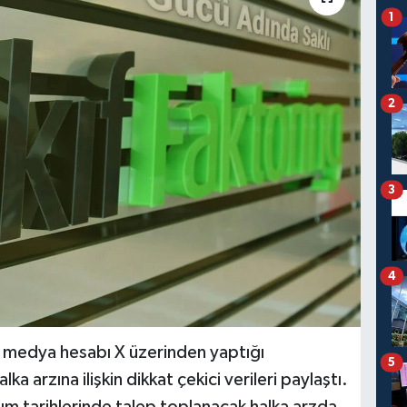
1
2
3
4
l medya hesabı X üzerinden yaptığı
5
a arzına ilişkin dikkat çekici verileri paylaştı.
sım tarihlerinde talep toplanacak halka arzda