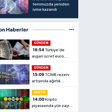
temmuzda yeniden
ivme kazandı
on Haberler
GÜNDEM
16:54
Türkiye’de
asgari ücret euro
bazında 33 Euro eridi
GÜNDEM
15:09
TCMB rezerv
artışında ağırlık
dövize geçti
KRİPTO
14:00
Kripto
piyasasında yön zayıf,