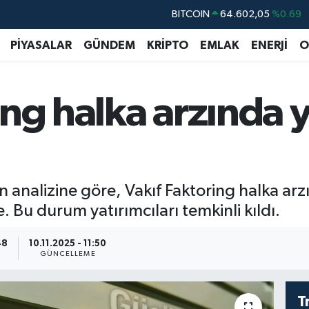
BITCOIN
64.602,05
%0.69
DOLAR
47,6006
%0.06
PİYASALAR
GÜNDEM
KRİPTO
EMLAK
ENERJİ
O
EURO
55,0250
%0.02
STERLİN
64,2398
%0.2
ing halka arzında y
GRAM ALTIN
6513.94
%0.32
BİST100
13.768
%48
n analizine göre, Vakıf Faktoring halka ar
 Bu durum yatırımcıları temkinli kıldı.
48
10.11.2025 - 11:50
GÜNCELLEME
T