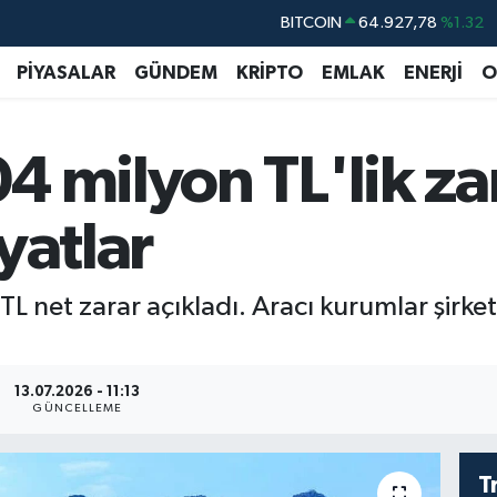
BITCOIN
64.927,78
%1.32
DOLAR
47,5894
%0.08
PİYASALAR
GÜNDEM
KRİPTO
EMLAK
ENERJİ
O
EURO
55,0398
%-0.02
STERLİN
64,1581
%0.16
4 milyon TL'lik zar
GRAM ALTIN
6508.83
%4.44
BİST100
13.703
%11
yatlar
net zarar açıkladı. Aracı kurumlar şirketin
13.07.2026 - 11:13
GÜNCELLEME
T