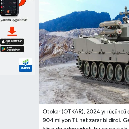
Otokar (OTKAR), 2024 yılı üçüncü çe
904 milyon TL net zarar bildirdi. G
kâr elde eden şirket, bu çeyrekteki 