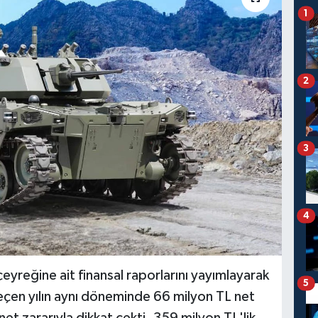
1
2
3
4
yreğine ait finansal raporlarını yayımlayarak
5
eçen yılın aynı döneminde 66 milyon TL net
net zararıyla dikkat çekti. 359 milyon TL'lik