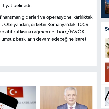
 fiyat belirledi.
 finansman giderleri ve operasyonel kârlılıktaki
ndi. Öte yandan, şirketin Romanya’daki 1059
S
n pozitif katkısına rağmen net borç/FAVÖK
 olumsuz baskıların devam edeceğine işaret