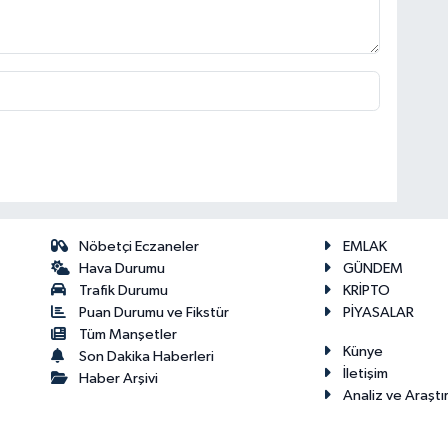
Nöbetçi Eczaneler
EMLAK
Hava Durumu
GÜNDEM
Trafik Durumu
KRİPTO
Puan Durumu ve Fikstür
PİYASALAR
Tüm Manşetler
Künye
Son Dakika Haberleri
İletişim
Haber Arşivi
Analiz ve Araştı