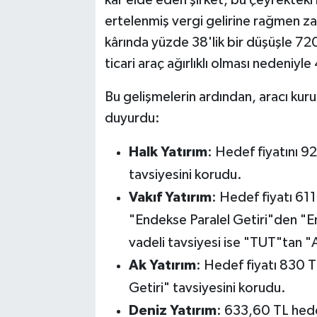
ertelenmiş vergi gelirine rağmen za
kârında yüzde 38'lik bir düşüşle 720
ticari araç ağırlıklı olması nedeniy
Bu gelişmelerin ardından, aracı kuru
duyurdu:
Halk Yatırım
: Hedef fiyatını 9
tavsiyesini korudu.
Vakıf Yatırım
: Hedef fiyatı 611
"Endekse Paralel Getiri"den "E
vadeli tavsiyesi ise "TUT"tan "A
Ak Yatırım
: Hedef fiyatı 830 
Getiri" tavsiyesini korudu.
Deniz Yatırım
: 633,60 TL hede