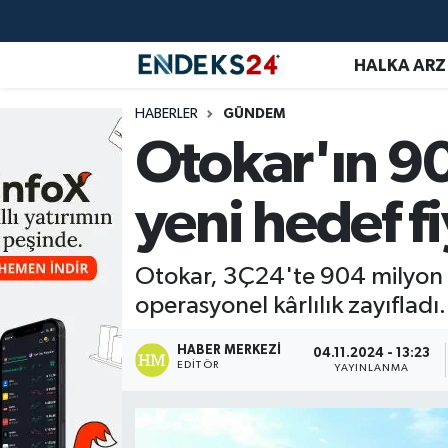
HALKA ARZ
EMLAK
Nöbetçi Eczaneler
HABERLER
GÜNDEM
ENERJİ
Hava Durumu
Otokar'ın 90
GÜNDEM
Trafik Durumu
yeni hedef fi
HALKA ARZ
Süper Lig Puan Durumu ve Fikstür
Otokar, 3Ç24'te 904 milyon TL 
KRİPTO
Tüm Manşetler
operasyonel kârlılık zayıfladı.
OTOMOTİV
Son Dakika Haberleri
HABER MERKEZI
04.11.2024 - 13:23
EDITÖR
YAYINLANMA
PİYASALAR
Haber Arşivi
SAVUNMA