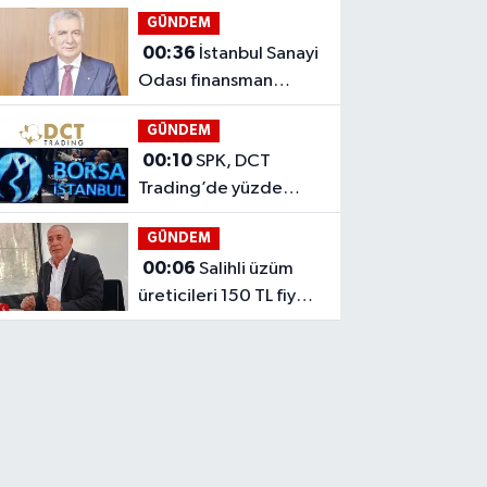
Resmî Gazete’de
GÜNDEM
00:36
İstanbul Sanayi
Odası finansman
yapısının değişmesini
GÜNDEM
istedi
00:10
SPK, DCT
Trading’de yüzde
10’luk pay satışına
GÜNDEM
onay vermedi
00:06
Salihli üzüm
üreticileri 150 TL fiyat
istiyor