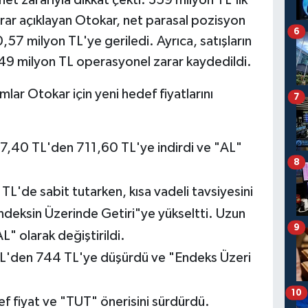
rar açıklayan Otokar, net parasal pozisyon
6
,57 milyon TL'ye geriledi. Ayrıca, satışların
le 49 milyon TL operasyonel zarar kaydedildi.
mlar Otokar için yeni hedef fiyatlarını
7
27,40 TL'den 711,60 TL'ye indirdi ve "AL"
8
 TL'de sabit tutarken, kısa vadeli tavsiyesini
ndeksin Üzerinde Getiri"ye yükseltti. Uzun
9
L" olarak değiştirildi.
TL'den 744 TL'ye düşürdü ve "Endeks Üzeri
10
f fiyat ve "TUT" önerisini sürdürdü.