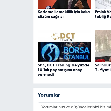
Kademeli emeklilik için kalıcı
Emlak Ve
çözüm çağrısı
tebliğ 
SPK, DCT Trading’de yüzde
Salihli ü
10’luk pay satışına onay
TL fiyat 
vermedi
Yorumlar