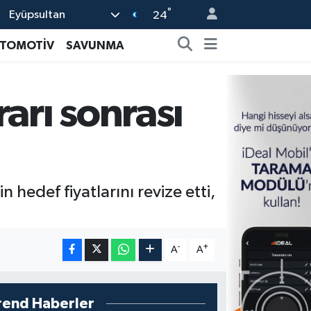
°
Eyüpsultan
24
TOMOTİV
SAVUNMA
arı sonrası
 hedef fiyatlarını revize etti,
-
+
A
A
rend Haberler