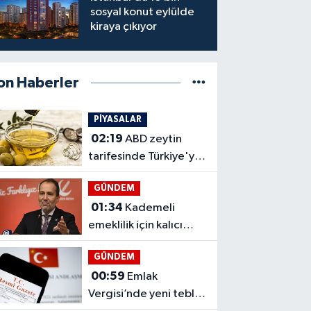
sosyal konut eylülde
kiraya çıkıyor
on Haberler
PİYASALAR
02:19
ABD zeytin
tarifesinde Türkiye'ye
yüzde 12,5 uyguladı
GÜNDEM
01:34
Kademeli
emeklilik için kalıcı
çözüm çağrısı
GÜNDEM
00:59
Emlak
Vergisi’nde yeni tebliğ