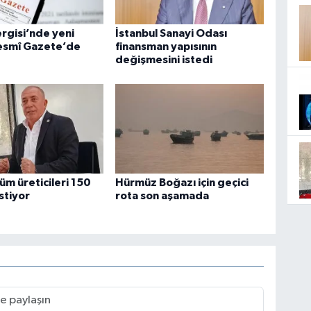
rgisi’nde yeni
İstanbul Sanayi Odası
Resmî Gazete’de
finansman yapısının
değişmesini istedi
züm üreticileri 150
Hürmüz Boğazı için geçici
istiyor
rota son aşamada