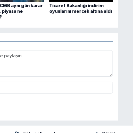
CMB aynı gün karar
Ticaret Bakanlığı indirim
 piyasa ne
oyunlarını mercek altına aldı
?