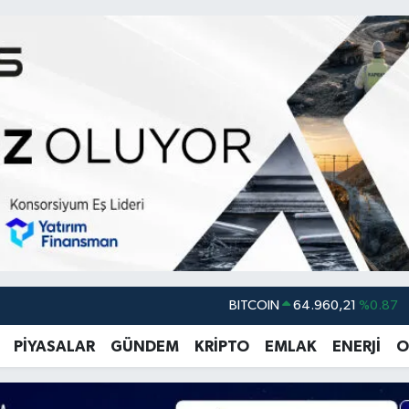
DOLAR
47,7436
%0.18
EURO
55,2510
%0.32
PİYASALAR
GÜNDEM
KRİPTO
EMLAK
ENERJİ
O
STERLİN
64,4811
%0.38
GRAM ALTIN
6660.55
%0.03