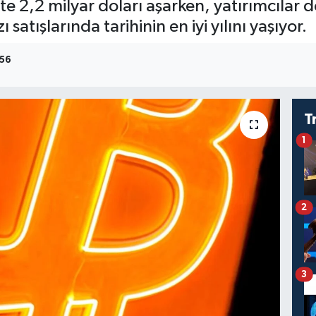
5’te 2,2 milyar doları aşarken, yatırımcıla
satışlarında tarihinin en iyi yılını yaşıyor.
:56
T
1
2
3