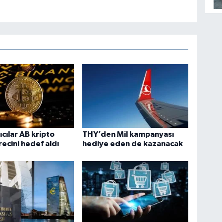
ıcılar AB kripto
THY’den Mil kampanyası
recini hedef aldı
hediye eden de kazanacak