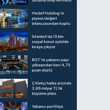
satışına onay vermedi
Hedef Holding’in
piyasa değeri
bilançosundan koptu
İstanbul’da 15 bin
sosyal konut eylülde
kiraya çıkıyor
BİST’te yabancı payı
yılbaşından beri 4,75
puan düştü
Çitlekçi halka arzında
2,69 milyar TL’lik
büyüme planı
Yabancı portföyü