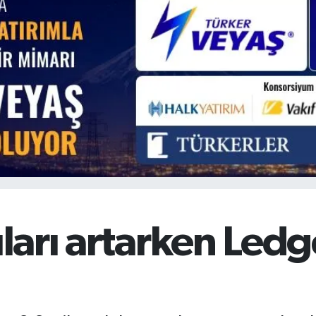
BİST100
13.779
%-14
BITCOIN
64.960,21
%0.87
ıları artarken Ledg