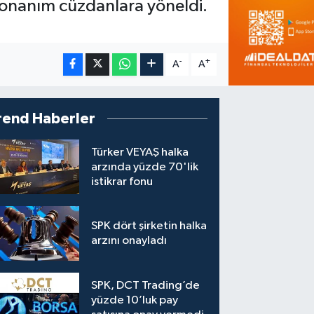
r donanım cüzdanlara yöneldi.
-
+
A
A
rend Haberler
Türker VEYAŞ halka
arzında yüzde 70'lik
istikrar fonu
SPK dört şirketin halka
arzını onayladı
SPK, DCT Trading’de
yüzde 10’luk pay