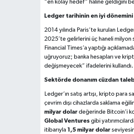
“en kolay hedef” haline geldiğini bel
Ledger tarihinin en iyi dönemini
2014 yılında Paris’te kurulan Ledg
2025’te gelirlerini üç haneli milyon 
Financial Times’a yaptığı açıklamad
uğruyoruz; banka hesapları ve kript
değişmeyecek” ifadelerini kullandı.
Sektörde donanım cüzdan talebi
Ledger’ın satış artışı, kripto para sa
çevrim dışı cihazlarda saklama eğili
milyar dolar
değerinde Bitcoin’i ko
Global Ventures
gibi yatırımcılar
itibarıyla
1,5 milyar dolar
seviyesi