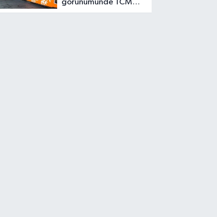
görünümünde TCMB
için faiz alanı görüyor