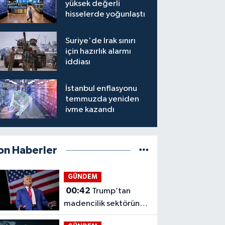
yüksek değerli
hisselerde yoğunlaştı
Suriye'de Irak sınırı
için hazırlık alarmı
iddiası
İstanbul enflasyonu
temmuzda yeniden
ivme kazandı
on Haberler
GÜNDEM
00:42
Trump’tan
madencilik sektörüne
3 milyar dolarlık hamle