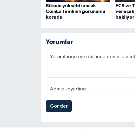
Bitcoin yükseldi ancak
ECB ve T
CoinEx temkinli görünümü
verecek,
korudu
bekliyor
Yorumlar
Gönder