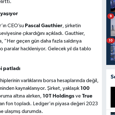
irtti.
 yaşıyor
9
er’ın CEO’su
Pascal Gauthier
, şirketin
seviyesine çıkardığını açıkladı. Gauthier,
a, “Her geçen gün daha fazla saldırıya
10
o paralar hackleniyor. Gelecek yıl da tablo
 patladı
S
hiplerinin varlıklarını borsa hesaplarında değil,
minden kaynaklanıyor. Şirket, yaklaşık
100
ruma altına alırken,
10T Holdings
ve
True
dan fon topladı. Ledger’ın piyasa değeri 2023
ne ulaşmış durumda.