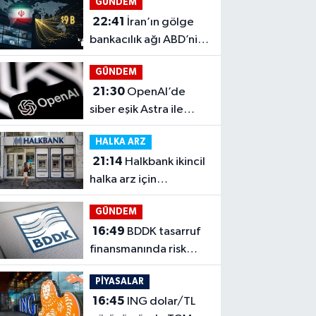
GÜNDEM
22:41
İran’ın gölge
bankacılık ağı ABD’nin
hedefinde
GÜNDEM
21:30
OpenAI’de
siber eşik Astra ile
kritik sınıra yaklaştı
HALKA ARZ
21:14
Halkbank ikincil
halka arz için
düğmeye bastı
GÜNDEM
16:49
BDDK tasarruf
finansmanında risk
sınırlarını sıkılaştırdı
PİYASALAR
16:45
ING dolar/TL