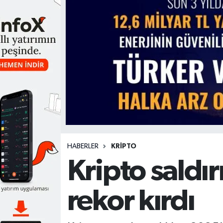
HABERLER
KRİPTO
Kripto saldır
rekor kırdı