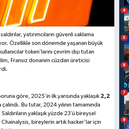
4
aldırılar, yatırımcıların güvenli saklama
5
ırıyor. Özellikle son dönemde yaşanan büyük
 kullanıcılar token’larını çevrim dışı tutan
lim, Fransız donanım cüzdan üreticisi
6
rdi.
7
poruna göre, 2025’in ilk yarısında yaklaşık
2,2
çalındı. Bu tutar, 2024 yılının tamamında
 Saldırıların yaklaşık yüzde 23’ü bireysel
8
 Chainalysis, bireylerin artık hacker’lar için