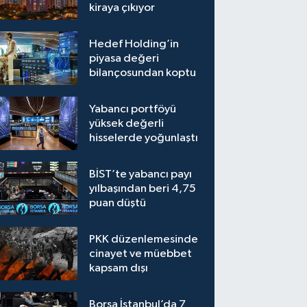
kiraya çıkıyor
Hedef Holding’in
piyasa değeri
bilançosundan koptu
Yabancı portföyü
yüksek değerli
hisselerde yoğunlaştı
BİST’te yabancı payı
yılbaşından beri 4,75
puan düştü
PKK düzenlemesinde
cinayet ve müebbet
kapsam dışı
Borsa İstanbul’da 7