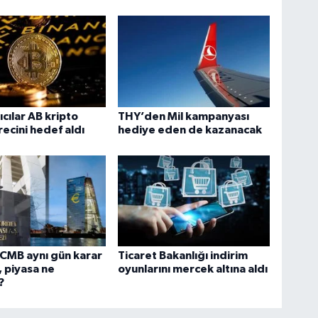
ıcılar AB kripto
THY’den Mil kampanyası
recini hedef aldı
hediye eden de kazanacak
CMB aynı gün karar
Ticaret Bakanlığı indirim
 piyasa ne
oyunlarını mercek altına aldı
?