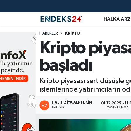
HALKA ARZ
EMLAK
Nöbetçi Eczaneler
HABERLER
KRİPTO
ENERJİ
Hava Durumu
Kripto piyas
GÜNDEM
Trafik Durumu
başladı
HALKA ARZ
Süper Lig Puan Durumu ve Fikstür
Kripto piyasası sert düşüşle
KRİPTO
Tüm Manşetler
işlemlerinde yatırımcıların od
OTOMOTİV
Son Dakika Haberleri
HALIT ZIYA ALPTEKIN
01.12.2025 - 11
EDITÖR
YAYINLANMA
PİYASALAR
Haber Arşivi
SAVUNMA