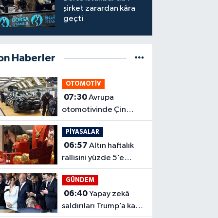
şirket zarardan kâra
geçti
on Haberler
OTOMOTİV
07:30
Avrupa
otomotivinde Çin
ortaklığı dönemi
PİYASALAR
başlıyor
06:57
Altın haftalık
rallisini yüzde 5’e
taşıdı
GÜNDEM
06:40
Yapay zekâ
saldırıları Trump’a karşı