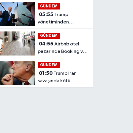
cepheyi birleştirdi
GÜNDEM
05:55
Trump
yönetiminden
gazeteci vizelerine
GÜNDEM
sosyal medya taraması
04:55
Airbnb otel
pazarında Booking ve
Expedia’ya yaklaşıyor
GÜNDEM
01:50
Trump İran
savaşında kötü
seçenekler arasında
sıkıştı