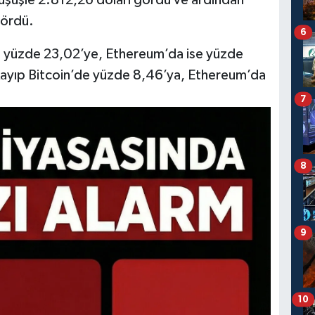
gördü.
6
ı yüzde 23,02’ye, Ethereum’da ise yüzde
 kayıp Bitcoin’de yüzde 8,46’ya, Ethereum’da
7
8
9
10