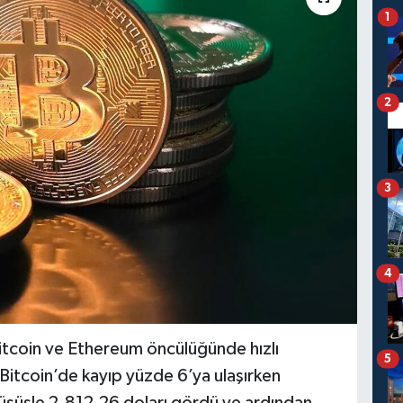
1
2
3
4
Bitcoin ve Ethereum öncülüğünde hızlı
5
Bitcoin’de kayıp yüzde 6’ya ulaşırken
üşüşle 2.812,26 doları gördü ve ardından