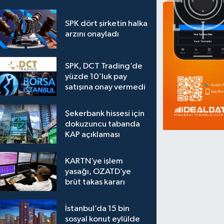
SPK dört şirketin halka
arzını onayladı
SPK, DCT Trading’de
yüzde 10’luk pay
satışına onay vermedi
Şekerbank hissesi için
dokuzuncu tabanda
KAP açıklaması
KARTN’ye işlem
yasağı, OZATD’ye
brüt takas kararı
İstanbul’da 15 bin
sosyal konut eylülde