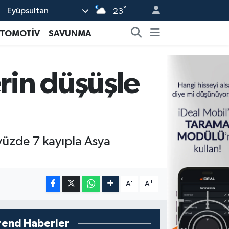
°
Eyüpsultan
23
TOMOTİV
SAVUNMA
erin düşüşle
yüzde 7 kayıpla Asya
-
+
A
A
rend Haberler