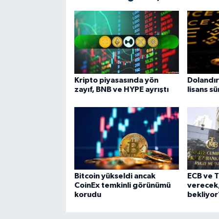
Kripto piyasasında yön
Dolandır
zayıf, BNB ve HYPE ayrıştı
lisans sü
Bitcoin yükseldi ancak
ECB ve T
CoinEx temkinli görünümü
verecek,
korudu
bekliyor