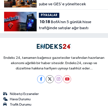
şube ve GES'e yöneltecek
PİYASALAR
10:18
BofA’nın 5 günlük hisse
trafiğinde satışlar ağır bastı
Endeks 24, tamamen bağımsız gazeteciler tarafından hazırlanan
ekonomi ağırlıklı bir haber sitesidir. Endeks24, cevap ve
düzeltme hakkına harfiyen uymayı taahhüt eder...
Nöbetçi Eczaneler
Hava Durumu
Trafik Durumu