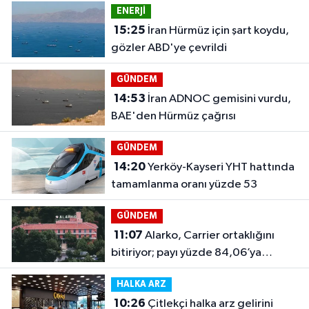
ENERJİ
15:25
İran Hürmüz için şart koydu,
gözler ABD'ye çevrildi
GÜNDEM
14:53
İran ADNOC gemisini vurdu,
BAE'den Hürmüz çağrısı
GÜNDEM
14:20
Yerköy-Kayseri YHT hattında
tamamlanma oranı yüzde 53
GÜNDEM
11:07
Alarko, Carrier ortaklığını
bitiriyor; payı yüzde 84,06’ya
çıkacak
HALKA ARZ
10:26
Çitlekçi halka arz gelirini