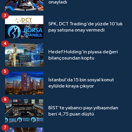
onayladı
3
SPK, DCT Trading’de yüzde 10’luk
pay satışına onay vermedi
4
Hedef Holding’in piyasa değeri
bilançosundan koptu
5
İstanbul’da 15 bin sosyal konut
eylülde kiraya çıkıyor
6
BİST’te yabancı payı yılbaşından
beri 4,75 puan düştü
7