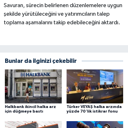
Savuran, sürecin belirlenen düzenlemelere uygun
şekilde yürütüleceğini ve yatırımcıların talep
toplama aşamalarını takip edebileceğini aktardı.
Bunlar da ilginizi çekebilir
Halkbank ikincil halka arz
Türker VEYAŞ halka arzında
için düğmeye bastı
yüzde 70'lik istikrar fonu