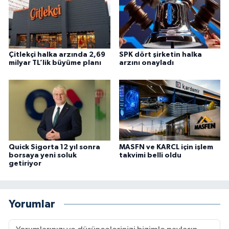
Çitlekçi halka arzında 2,69
SPK dört şirketin halka
milyar TL’lik büyüme planı
arzını onayladı
Quick Sigorta 12 yıl sonra
MASFN ve KARCL için işlem
borsaya yeni soluk
takvimi belli oldu
getiriyor
Yorumlar