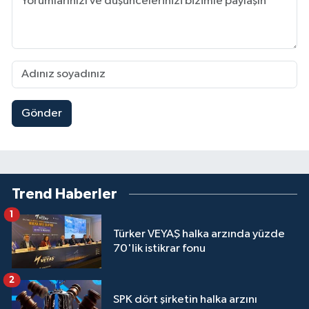
Gönder
Trend Haberler
1
Türker VEYAŞ halka arzında yüzde
70'lik istikrar fonu
2
SPK dört şirketin halka arzını