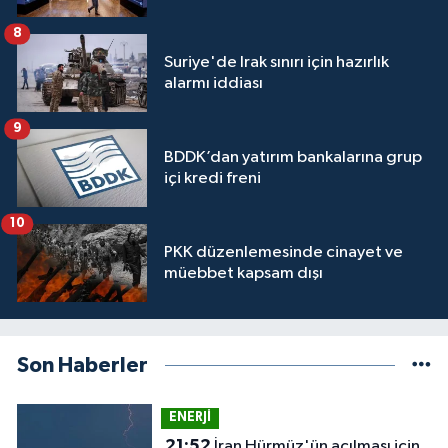
8
Suriye'de Irak sınırı için hazırlık
alarmı iddiası
9
BDDK’dan yatırım bankalarına grup
içi kredi freni
10
PKK düzenlemesinde cinayet ve
müebbet kapsam dışı
Son Haberler
ENERJİ
21:52
İran Hürmüz'ün açılması için