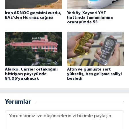
İran ADNOC gemisini vurdu,
Yerköy-Kayseri YHT
BAE'den Hürmüz çağrısı
hattında tamamlanma
oranı yüzde 53
Alarko, Carrier ortaklığını
Altın ve gümüşte sert
bitiriyor; payı yüzde
yükseliş, beş gelişme ralliyi
84,06’ya çıkacak
besledi
Yorumlar