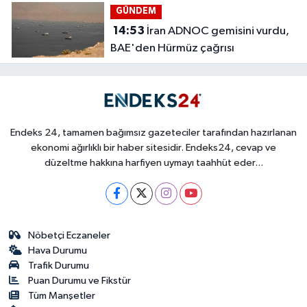
GÜNDEM
14:53
İran ADNOC gemisini vurdu,
BAE'den Hürmüz çağrısı
Endeks 24, tamamen bağımsız gazeteciler tarafından hazırlanan
ekonomi ağırlıklı bir haber sitesidir. Endeks24, cevap ve
düzeltme hakkına harfiyen uymayı taahhüt eder...
Nöbetçi Eczaneler
Hava Durumu
Trafik Durumu
Puan Durumu ve Fikstür
Tüm Manşetler