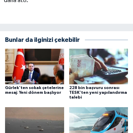
daha attı.
Bunlar da ilginizi çekebilir
Gürlek’ten sokak çetelerine
228 bin başvuru sonrası
mesaj: Yeni dönem başlıyor
TESK’ten yeni yapılandırma
talebi