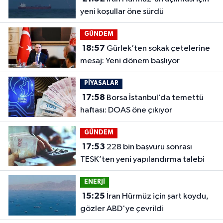
yeni koşullar öne sürdü
GÜNDEM
18:57
Gürlek’ten sokak çetelerine
mesaj: Yeni dönem başlıyor
PİYASALAR
17:58
Borsa İstanbul’da temettü
haftası: DOAS öne çıkıyor
GÜNDEM
17:53
228 bin başvuru sonrası
TESK’ten yeni yapılandırma talebi
ENERJİ
15:25
İran Hürmüz için şart koydu,
gözler ABD'ye çevrildi