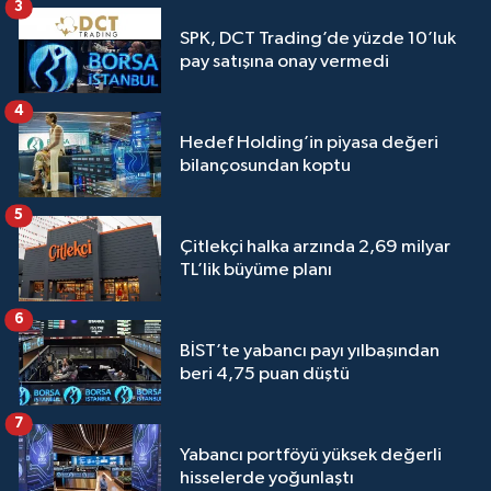
3
SPK, DCT Trading’de yüzde 10’luk
pay satışına onay vermedi
4
Hedef Holding’in piyasa değeri
bilançosundan koptu
5
Çitlekçi halka arzında 2,69 milyar
TL’lik büyüme planı
6
BİST’te yabancı payı yılbaşından
beri 4,75 puan düştü
7
Yabancı portföyü yüksek değerli
hisselerde yoğunlaştı