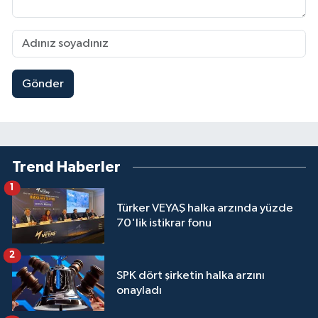
Gönder
Trend Haberler
1
Türker VEYAŞ halka arzında yüzde
70'lik istikrar fonu
2
SPK dört şirketin halka arzını
onayladı