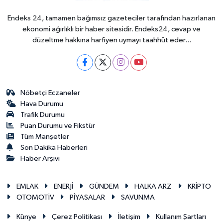
Endeks 24, tamamen bağımsız gazeteciler tarafından hazırlanan
ekonomi ağırlıklı bir haber sitesidir. Endeks24, cevap ve
düzeltme hakkına harfiyen uymayı taahhüt eder...
Nöbetçi Eczaneler
Hava Durumu
Trafik Durumu
Puan Durumu ve Fikstür
Tüm Manşetler
Son Dakika Haberleri
Haber Arşivi
EMLAK
ENERJİ
GÜNDEM
HALKA ARZ
KRİPTO
OTOMOTİV
PİYASALAR
SAVUNMA
Künye
Çerez Politikası
İletişim
Kullanım Şartları