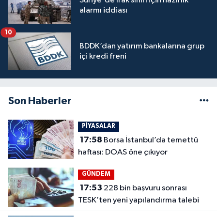
Suriye'de Irak sınırı için hazırlık
alarmı iddiası
10
BDDK’dan yatırım bankalarına grup
içi kredi freni
Son Haberler
PİYASALAR
17:58
Borsa İstanbul’da temettü
haftası: DOAS öne çıkıyor
GÜNDEM
17:53
228 bin başvuru sonrası
TESK’ten yeni yapılandırma talebi