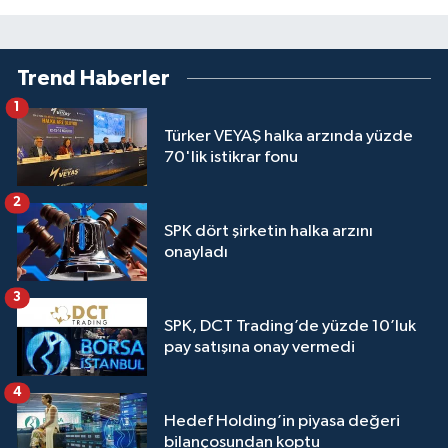
Trend Haberler
1
Türker VEYAŞ halka arzında yüzde
70'lik istikrar fonu
2
SPK dört şirketin halka arzını
onayladı
3
SPK, DCT Trading’de yüzde 10’luk
pay satışına onay vermedi
4
Hedef Holding’in piyasa değeri
bilançosundan koptu