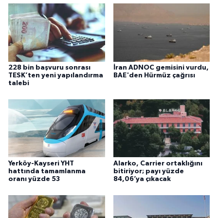
228 bin başvuru sonrası
İran ADNOC gemisini vurdu,
TESK’ten yeni yapılandırma
BAE'den Hürmüz çağrısı
talebi
Yerköy-Kayseri YHT
Alarko, Carrier ortaklığını
hattında tamamlanma
bitiriyor; payı yüzde
oranı yüzde 53
84,06’ya çıkacak