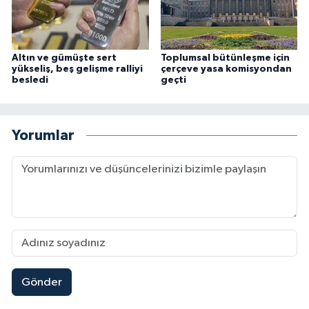
Altın ve gümüşte sert
Toplumsal bütünleşme için
yükseliş, beş gelişme ralliyi
çerçeve yasa komisyondan
besledi
geçti
Yorumlar
Gönder