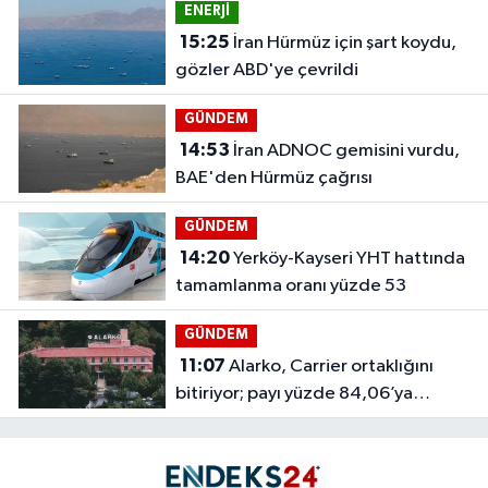
ENERJİ
15:25
İran Hürmüz için şart koydu,
gözler ABD'ye çevrildi
GÜNDEM
14:53
İran ADNOC gemisini vurdu,
BAE'den Hürmüz çağrısı
GÜNDEM
14:20
Yerköy-Kayseri YHT hattında
tamamlanma oranı yüzde 53
GÜNDEM
11:07
Alarko, Carrier ortaklığını
bitiriyor; payı yüzde 84,06’ya
çıkacak