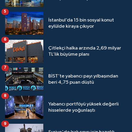
5
İstanbul’da 15 bin sosyal konut
eylülde kiraya çıkıyor
6
Çitlekçi halka arzında 2,69 milyar
TL’lik büyüme planı
7
BİST’te yabancı payı yılbaşından
beri 4,75 puan düştü
8
Yabancı portföyü yüksek değerli
hisselerde yoğunlaştı
9