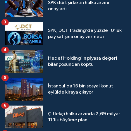
SPK dört şirketin halka arzını
onayladı
3
SPK, DCT Trading’de yüzde 10’luk
pay satışına onay vermedi
4
Hedef Holding’in piyasa değeri
bilançosundan koptu
5
İstanbul’da 15 bin sosyal konut
eylülde kiraya çıkıyor
6
Çitlekçi halka arzında 2,69 milyar
TL’lik büyüme planı