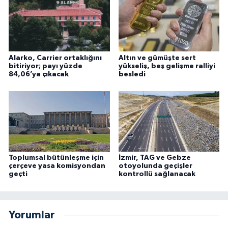
Alarko, Carrier ortaklığını
Altın ve gümüşte sert
bitiriyor; payı yüzde
yükseliş, beş gelişme ralliyi
84,06’ya çıkacak
besledi
Toplumsal bütünleşme için
İzmir, TAG ve Gebze
çerçeve yasa komisyondan
otoyolunda geçişler
geçti
kontrollü sağlanacak
Yorumlar