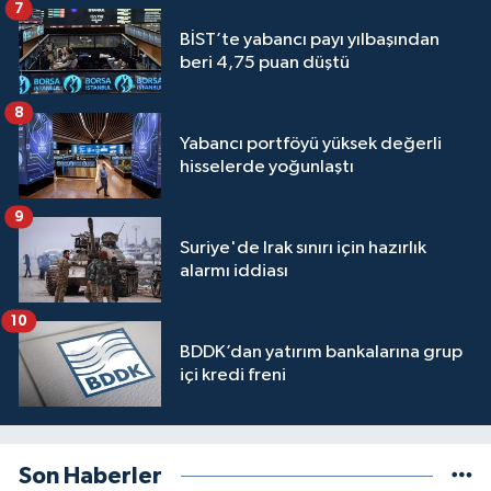
7
BİST’te yabancı payı yılbaşından
beri 4,75 puan düştü
8
Yabancı portföyü yüksek değerli
hisselerde yoğunlaştı
9
Suriye'de Irak sınırı için hazırlık
alarmı iddiası
10
BDDK’dan yatırım bankalarına grup
içi kredi freni
Son Haberler