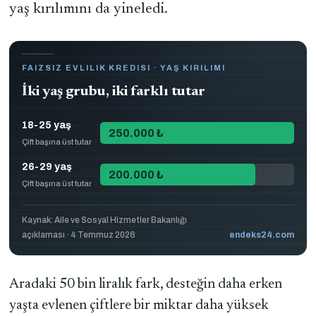
yaş kırılımını da yineledi.
FAIZSIZ EVLILIK KREDISI · YAŞ KIRILIMI
İki yaş grubu, iki farklı tutar
18-25 yaş
250.000 ₺
Çift başına üst tutar
26-29 yaş
200.000 ₺
Çift başına üst tutar
Kaynak: Aile ve Sosyal Hizmetler Bakanlığı
açıklaması · 4 Temmuz 2026
endeks24.com
Aradaki 50 bin liralık fark, desteğin daha erken
yaşta evlenen çiftlere bir miktar daha yüksek