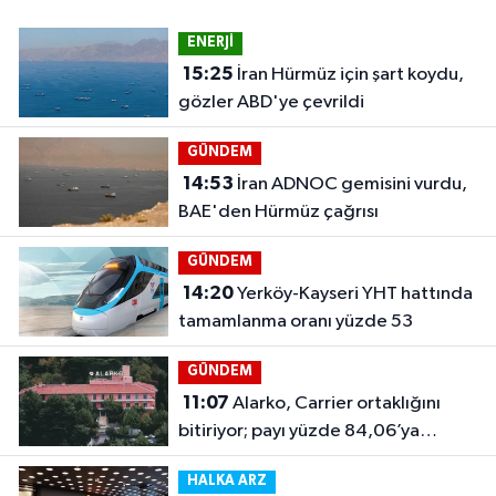
ENERJİ
15:25
İran Hürmüz için şart koydu,
gözler ABD'ye çevrildi
GÜNDEM
14:53
İran ADNOC gemisini vurdu,
BAE'den Hürmüz çağrısı
GÜNDEM
14:20
Yerköy-Kayseri YHT hattında
tamamlanma oranı yüzde 53
GÜNDEM
11:07
Alarko, Carrier ortaklığını
bitiriyor; payı yüzde 84,06’ya
çıkacak
HALKA ARZ