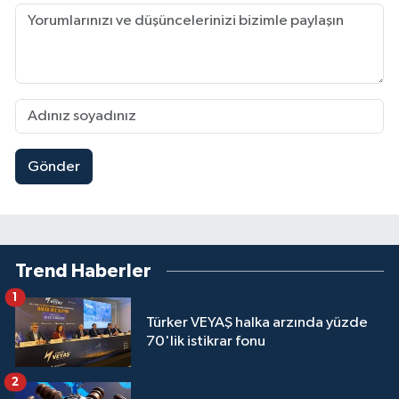
Gönder
Trend Haberler
1
Türker VEYAŞ halka arzında yüzde
70'lik istikrar fonu
2