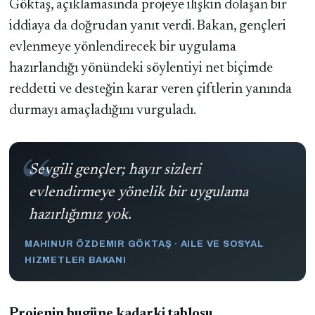
Göktaş, açıklamasında projeye ilişkin dolaşan bir
iddiaya da doğrudan yanıt verdi. Bakan, gençleri
evlenmeye yönlendirecek bir uygulama
hazırlandığı yönündeki söylentiyi net biçimde
reddetti ve desteğin karar veren çiftlerin yanında
durmayı amaçladığını vurguladı.
Sevgili gençler; hayır sizleri
evlendirmeye yönelik bir uygulama
hazırlığımız yok.
MAHINUR ÖZDEMIR GÖKTAŞ · AILE VE SOSYAL
HIZMETLER BAKANI
Projenin bugüne kadarki tablosu