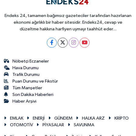
Endeks 24, tamamen bağımsız gazeteciler tarafından hazırlanan
ekonomi ağırlıklı bir haber sitesidir. Endeks24, cevap ve
düzeltme hakkına harfiyen uymayı taahhüt eder...
Nöbetçi Eczaneler
Hava Durumu
Trafik Durumu
Puan Durumu ve Fikstür
Tüm Manşetler
Son Dakika Haberleri
Haber Arşivi
EMLAK
ENERJİ
GÜNDEM
HALKA ARZ
KRİPTO
OTOMOTİV
PİYASALAR
SAVUNMA