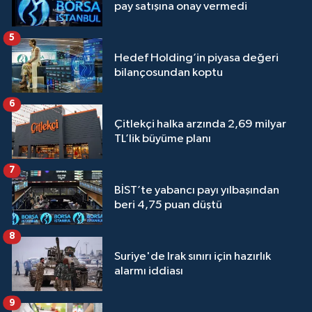
pay satışına onay vermedi
5
Hedef Holding’in piyasa değeri
bilançosundan koptu
6
Çitlekçi halka arzında 2,69 milyar
TL’lik büyüme planı
7
BİST’te yabancı payı yılbaşından
beri 4,75 puan düştü
8
Suriye'de Irak sınırı için hazırlık
alarmı iddiası
9