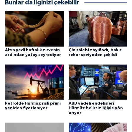
Bunlar da ilginizi çekebilir
Altın yedi haftalık zirvenin
Çin talebi zayıfladı, bakır
ardından yatay seyrediyor
rekor seviyeden çekildi
Petrolde Hürmüz risk primi
ABD vadeli endeksleri
yeniden fiyatlanıyor
Hürmüz belirsizliğiyle yön
arıyor