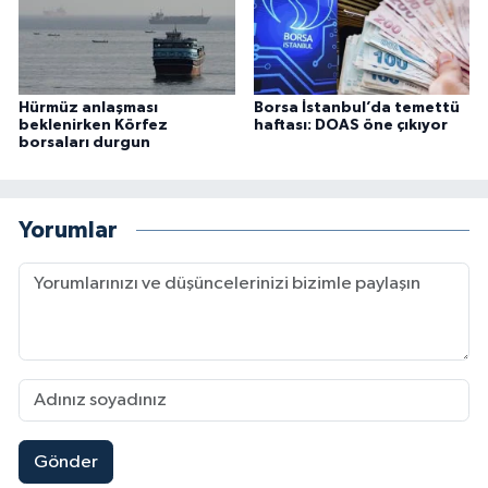
Hürmüz anlaşması
Borsa İstanbul’da temettü
beklenirken Körfez
haftası: DOAS öne çıkıyor
borsaları durgun
Yorumlar
Gönder