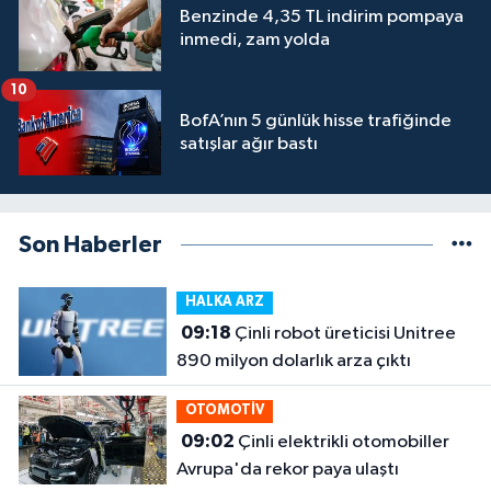
Benzinde 4,35 TL indirim pompaya
inmedi, zam yolda
10
BofA’nın 5 günlük hisse trafiğinde
satışlar ağır bastı
Son Haberler
HALKA ARZ
09:18
Çinli robot üreticisi Unitree
890 milyon dolarlık arza çıktı
OTOMOTİV
09:02
Çinli elektrikli otomobiller
Avrupa'da rekor paya ulaştı