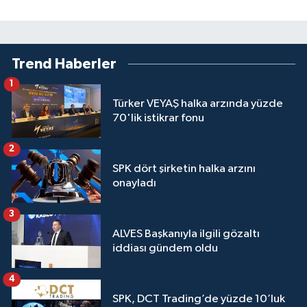
Trend Haberler
1
Türker VEYAŞ halka arzında yüzde
70'lik istikrar fonu
2
SPK dört şirketin halka arzını
onayladı
3
ALVES Başkanıyla ilgili gözaltı
iddiası gündem oldu
4
SPK, DCT Trading’de yüzde 10’luk