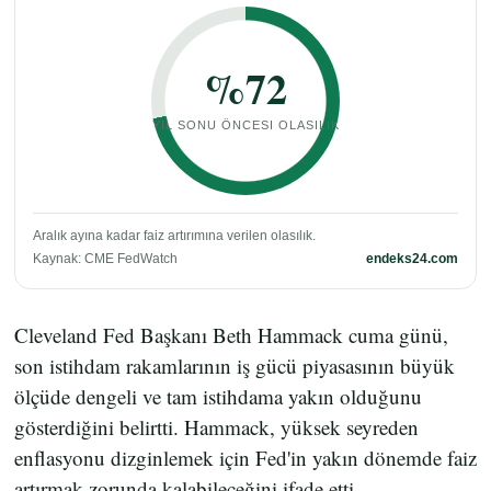
%72
YIL SONU ÖNCESI OLASILIK
Aralık ayına kadar faiz artırımına verilen olasılık.
Kaynak: CME FedWatch
endeks24.com
Cleveland Fed Başkanı Beth Hammack cuma günü,
son istihdam rakamlarının iş gücü piyasasının büyük
ölçüde dengeli ve tam istihdama yakın olduğunu
gösterdiğini belirtti. Hammack, yüksek seyreden
enflasyonu dizginlemek için Fed'in yakın dönemde faiz
artırmak zorunda kalabileceğini ifade etti.