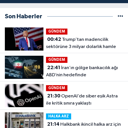
Son Haberler
GÜNDEM
00:42
Trump’tan madencilik
sektörüne 3 milyar dolarlık hamle
GÜNDEM
22:41
İran’ın gölge bankacılık ağı
ABD’nin hedefinde
GÜNDEM
21:30
OpenAI’de siber eşik Astra
ile kritik sınıra yaklaştı
HALKA ARZ
21:14
Halkbank ikincil halka arz için