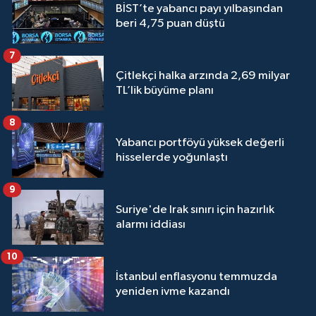
BİST’te yabancı payı yılbaşından
beri 4,75 puan düştü
7
Çitlekçi halka arzında 2,69 milyar
TL’lik büyüme planı
8
Yabancı portföyü yüksek değerli
hisselerde yoğunlaştı
9
Suriye'de Irak sınırı için hazırlık
alarmı iddiası
10
İstanbul enflasyonu temmuzda
yeniden ivme kazandı