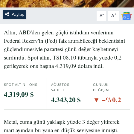
Paylaş
-
+
A
A
Altın, ABD'den gelen güçlü istihdam verilerinin
Federal Rezerv'in (Fed) faiz artırabileceği beklentisini
güçlendirmesiyle pazartesi günü değer kaybetmeyi
sürdürdü. Spot altın, TSİ 08.10 itibarıyla yüzde 0,2
gerileyerek ons başına 4.319,09 dolara indi.
SPOT ALTIN · ONS
AĞUSTOS
GÜNLÜK
VADELI
DEĞIŞIM
4.319,09 $
4.343,20 $
▼ −%0,2
Metal, cuma günü yaklaşık yüzde 3 değer yitirerek
mart ayından bu yana en düşük seviyesine inmişti.