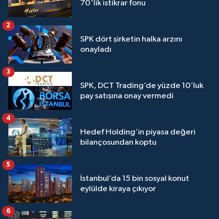
70'lik istikrar fonu
2
SPK dört şirketin halka arzını
onayladı
3
SPK, DCT Trading’de yüzde 10’luk
pay satışına onay vermedi
4
Hedef Holding’in piyasa değeri
bilançosundan koptu
5
İstanbul’da 15 bin sosyal konut
eylülde kiraya çıkıyor
6