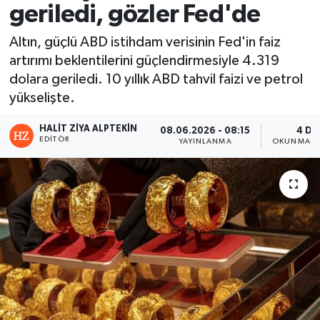
geriledi, gözler Fed'de
Altın, güçlü ABD istihdam verisinin Fed'in faiz
artırımı beklentilerini güçlendirmesiyle 4.319
dolara geriledi. 10 yıllık ABD tahvil faizi ve petrol
yükselişte.
HALIT ZIYA ALPTEKIN
08.06.2026 - 08:15
4 DK
EDITÖR
YAYINLANMA
OKUNMA S