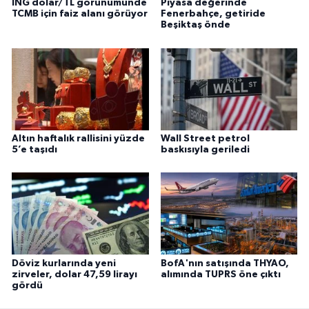
ING dolar/TL görünümünde
Piyasa değerinde
TCMB için faiz alanı görüyor
Fenerbahçe, getiride
Beşiktaş önde
Altın haftalık rallisini yüzde
Wall Street petrol
5’e taşıdı
baskısıyla geriledi
Döviz kurlarında yeni
BofA'nın satışında THYAO,
zirveler, dolar 47,59 lirayı
alımında TUPRS öne çıktı
gördü