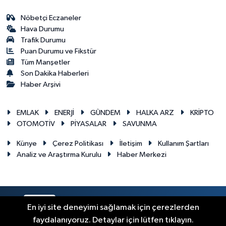
Nöbetçi Eczaneler
Hava Durumu
Trafik Durumu
Puan Durumu ve Fikstür
Tüm Manşetler
Son Dakika Haberleri
Haber Arşivi
EMLAK
ENERJİ
GÜNDEM
HALKA ARZ
KRİPTO
OTOMOTİV
PİYASALAR
SAVUNMA
Künye
Çerez Politikası
İletişim
Kullanım Şartları
Analiz ve Araştırma Kurulu
Haber Merkezi
RSS
Copyright © 2026. Her hakkı saklıdır.
En iyi site deneyimi sağlamak için çerezlerden
faydalanıyoruz. Detaylar için lütfen tıklayın.