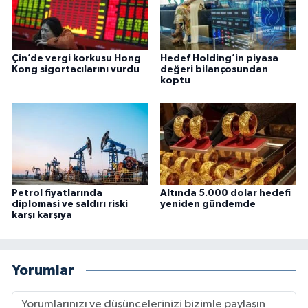
Çin’de vergi korkusu Hong
Hedef Holding’in piyasa
Kong sigortacılarını vurdu
değeri bilançosundan
koptu
Petrol fiyatlarında
Altında 5.000 dolar hedefi
diplomasi ve saldırı riski
yeniden gündemde
karşı karşıya
Yorumlar