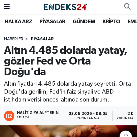
HALKA ARZ
PİYASALAR
GÜNDEM
KRİPTO
EM
EMLAK
Nöbetçi Eczaneler
ENERJİ
Hava Durumu
HABERLER
PİYASALAR
Altın 4.485 dolarda yatay,
GÜNDEM
Trafik Durumu
gözler Fed ve Orta
Doğu'da
HALKA ARZ
Süper Lig Puan Durumu ve Fikstür
Altın fiyatları 4.485 dolarda yatay seyretti. Orta
KRİPTO
Tüm Manşetler
Doğu'da gerilim, Fed'in faiz sinyali ve ABD
istihdam verisi öncesi altında son durum.
OTOMOTİV
Son Dakika Haberleri
HALIT ZIYA ALPTEKIN
03.06.2026 - 08:05
2 DK
PİYASALAR
Haber Arşivi
EDITÖR
YAYINLANMA
OKUNMA S
SAVUNMA