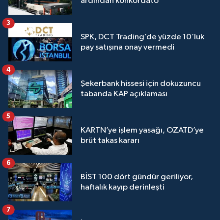
ardından konkordato
3
SPK, DCT Trading’de yüzde 10’luk
pay satışına onay vermedi
4
Şekerbank hissesi için dokuzuncu
tabanda KAP açıklaması
5
KARTN’ye işlem yasağı, OZATD’ye
brüt takas kararı
6
BİST 100 dört gündür geriliyor,
haftalık kayıp derinleşti
7