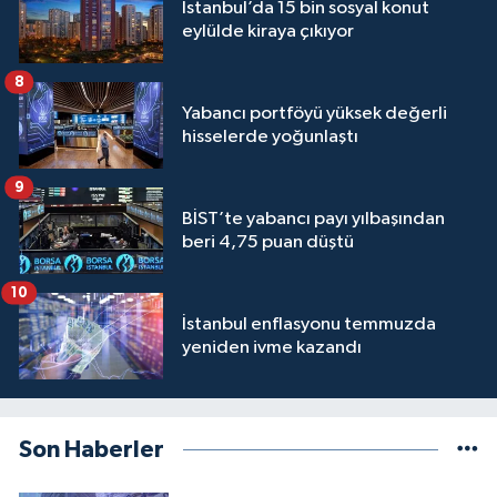
İstanbul’da 15 bin sosyal konut
eylülde kiraya çıkıyor
8
Yabancı portföyü yüksek değerli
hisselerde yoğunlaştı
9
BİST’te yabancı payı yılbaşından
beri 4,75 puan düştü
10
İstanbul enflasyonu temmuzda
yeniden ivme kazandı
Son Haberler