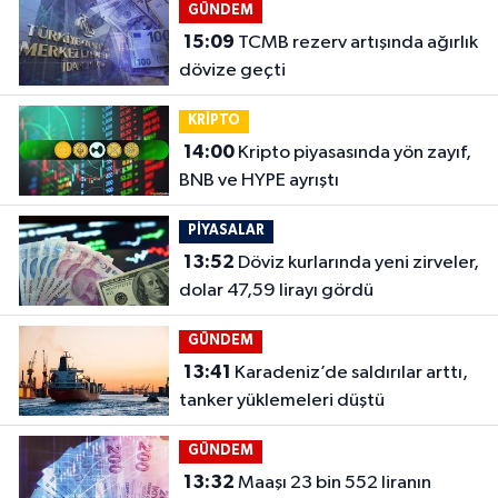
GÜNDEM
15:09
TCMB rezerv artışında ağırlık
dövize geçti
KRİPTO
14:00
Kripto piyasasında yön zayıf,
BNB ve HYPE ayrıştı
PİYASALAR
13:52
Döviz kurlarında yeni zirveler,
dolar 47,59 lirayı gördü
GÜNDEM
13:41
Karadeniz’de saldırılar arttı,
tanker yüklemeleri düştü
GÜNDEM
13:32
Maaşı 23 bin 552 liranın