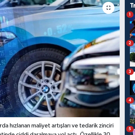
T
1
2
3
4
 hızlanan maliyet artışları ve tedarik zinciri
5
entinde ciddi daralmaya yol açtı. Özellikle 30