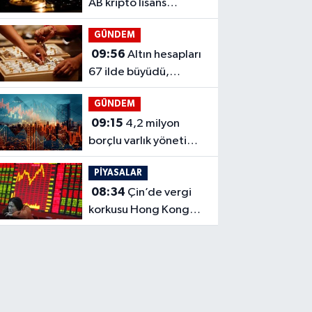
AB kripto lisans
sürecini hedef aldı
GÜNDEM
09:56
Altın hesapları
67 ilde büyüdü,
İstanbul öne çıktı
GÜNDEM
09:15
4,2 milyon
borçlu varlık yönetim
şirketlerinin takibinde
PİYASALAR
08:34
Çin’de vergi
korkusu Hong Kong
sigortacılarını vurdu