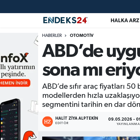
HALKA ARZ
EMLAK
Nöbetçi Eczaneler
HABERLER
OTOMOTİV
ENERJİ
Hava Durumu
ABD’de uygu
GÜNDEM
Trafik Durumu
sona mı eriy
HALKA ARZ
Süper Lig Puan Durumu ve Fikstür
ABD’de sıfır araç fiyatları 50 
KRİPTO
Tüm Manşetler
modellerden hızla uzaklaşıyor.
OTOMOTİV
Son Dakika Haberleri
segmentini tarihin en dar dön
PİYASALAR
Haber Arşivi
HALIT ZIYA ALPTEKIN
09.05.2026 - 0
EDITÖR
YAYINLANMA
SAVUNMA