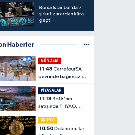
Borsa İstanbul’da 7
şirket zarardan kâra
geçti
on Haberler
GÜNDEM
11:48
CarrefourSA
devrinde bağımsızlık
ve istihdam şartı
PİYASALAR
11:18
BofA'nın
satışında THYAO,
alımında TUPRS öne
KRİPTO
çıktı
10:50
Dolandırıcılar