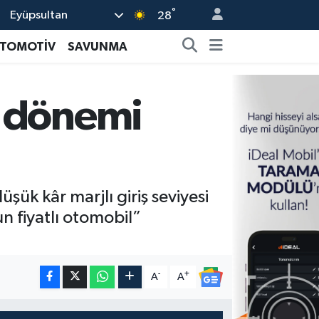
°
Eyüpsultan
28
TOMOTİV
SAVUNMA
l dönemi
üşük kâr marjlı giriş seviyesi
n fiyatlı otomobil”
-
+
A
A