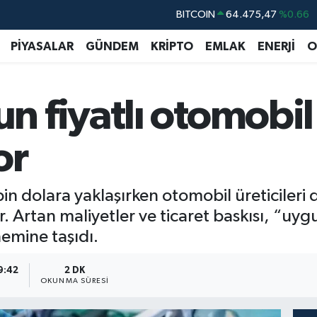
BITCOIN
64.475,47
%0.66
DOLAR
47,5986
%0.06
PİYASALAR
GÜNDEM
KRİPTO
EMLAK
ENERJİ
O
EURO
55,0700
%0.1
STERLİN
64,2438
%0.21
n fiyatlı otomobi
GRAM ALTIN
6518.23
%0.39
BİST100
13.703
%0
or
bin dolara yaklaşırken otomobil üreticileri d
 Artan maliyetler ve ticaret baskısı, “uygu
emine taşıdı.
9:42
2 DK
OKUNMA SÜRESI