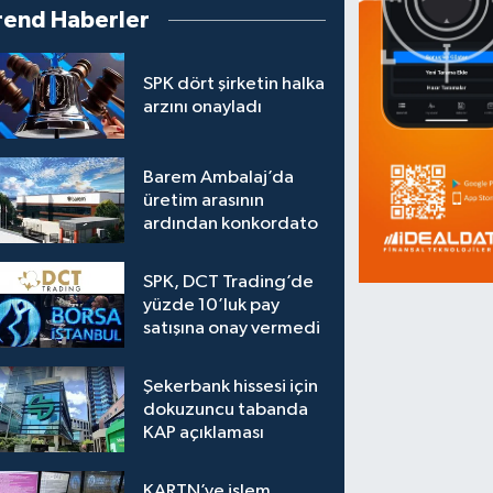
rend Haberler
SPK dört şirketin halka
arzını onayladı
Barem Ambalaj’da
üretim arasının
ardından konkordato
SPK, DCT Trading’de
yüzde 10’luk pay
satışına onay vermedi
Şekerbank hissesi için
dokuzuncu tabanda
KAP açıklaması
KARTN’ye işlem