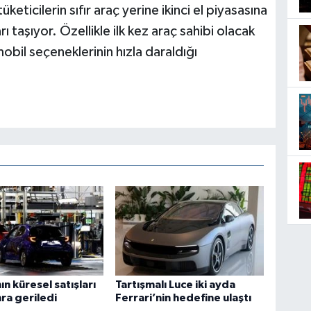
keticilerin sıfır araç yerine ikinci el piyasasına
rı taşıyor. Özellikle ilk kez araç sahibi olacak
mobil seçeneklerinin hızla daraldığı
ın küresel satışları
Tartışmalı Luce iki ayda
onra geriledi
Ferrari’nin hedefine ulaştı