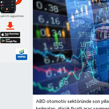
ABD otomotiv sektöründe son yıllarda
kırılmaları, düşük fiyatlı araç segm