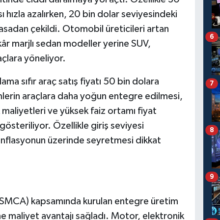
sı hızla azalırken, 20 bin dolar seviyesindeki
sadan çekildi. Otomobil üreticileri artan
6
kâr marjlı sedan modeller yerine SUV,
lara yöneliyor.
ma sıfır araç satış fiyatı 50 bin dolara
7
mlerin araçlara daha yoğun entegre edilmesi,
ik maliyetleri ve yüksek faiz ortamı fiyat
österiliyor. Özellikle giriş seviyesi
8
 enflasyonun üzerinde seyretmesi dikkat
9
SMCA) kapsamında kurulan entegre üretim
ne maliyet avantajı sağladı. Motor, elektronik