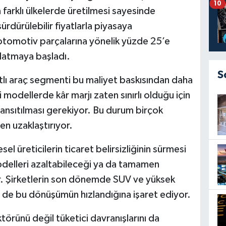
10
 farklı ülkelerde üretilmesi sayesinde
sürdürülebilir fiyatlarla piyasaya
 otomotiv parçalarına yönelik yüzde 25’e
flatmaya başladı.
S
tlı araç segmenti bu maliyet baskısından daha
i modellerde kâr marjı zaten sınırlı olduğu için
yansıtılması gerekiyor. Bu durum birçok
den uzaklaştırıyor.
l üreticilerin ticaret belirsizliğinin sürmesi
odelleri azaltabileceği ya da tamamen
or. Şirketlerin son dönemde SUV ve yüksek
 de bu dönüşümün hızlandığına işaret ediyor.
törünü değil tüketici davranışlarını da