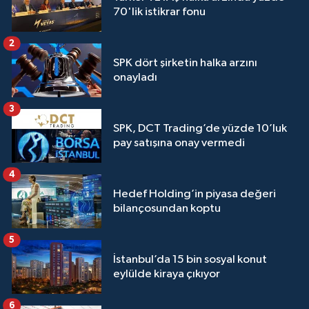
70'lik istikrar fonu
2
SPK dört şirketin halka arzını
onayladı
3
SPK, DCT Trading’de yüzde 10’luk
pay satışına onay vermedi
4
Hedef Holding’in piyasa değeri
bilançosundan koptu
5
İstanbul’da 15 bin sosyal konut
eylülde kiraya çıkıyor
6