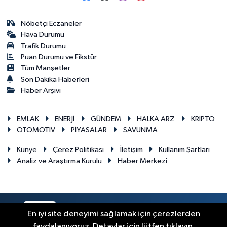
Nöbetçi Eczaneler
Hava Durumu
Trafik Durumu
Puan Durumu ve Fikstür
Tüm Manşetler
Son Dakika Haberleri
Haber Arşivi
EMLAK
ENERJİ
GÜNDEM
HALKA ARZ
KRİPTO
OTOMOTİV
PİYASALAR
SAVUNMA
Künye
Çerez Politikası
İletişim
Kullanım Şartları
Analiz ve Araştırma Kurulu
Haber Merkezi
RSS
Copyright © 2026. Her hakkı saklıdır.
En iyi site deneyimi sağlamak için çerezlerden
faydalanıyoruz. Detaylar için lütfen tıklayın.