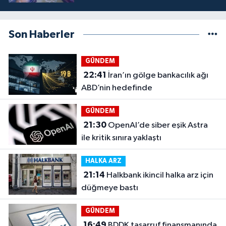
Son Haberler
GÜNDEM
22:41
İran’ın gölge bankacılık ağı
ABD’nin hedefinde
GÜNDEM
21:30
OpenAI’de siber eşik Astra
ile kritik sınıra yaklaştı
HALKA ARZ
21:14
Halkbank ikincil halka arz için
düğmeye bastı
GÜNDEM
16:49
BDDK tasarruf finansmanında