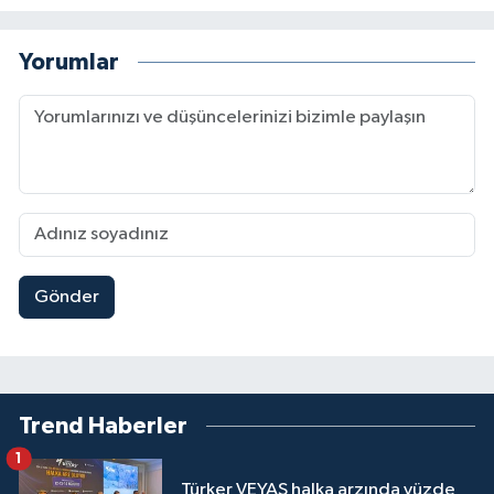
Yorumlar
Gönder
Trend Haberler
1
Türker VEYAŞ halka arzında yüzde