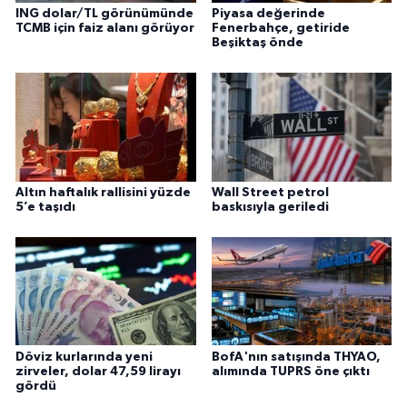
ING dolar/TL görünümünde
Piyasa değerinde
TCMB için faiz alanı görüyor
Fenerbahçe, getiride
Beşiktaş önde
Altın haftalık rallisini yüzde
Wall Street petrol
5’e taşıdı
baskısıyla geriledi
Döviz kurlarında yeni
BofA'nın satışında THYAO,
zirveler, dolar 47,59 lirayı
alımında TUPRS öne çıktı
gördü