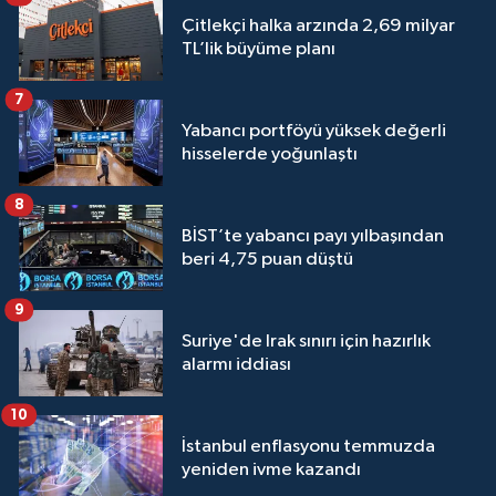
Çitlekçi halka arzında 2,69 milyar
TL’lik büyüme planı
7
Yabancı portföyü yüksek değerli
hisselerde yoğunlaştı
8
BİST’te yabancı payı yılbaşından
beri 4,75 puan düştü
9
Suriye'de Irak sınırı için hazırlık
alarmı iddiası
10
İstanbul enflasyonu temmuzda
yeniden ivme kazandı