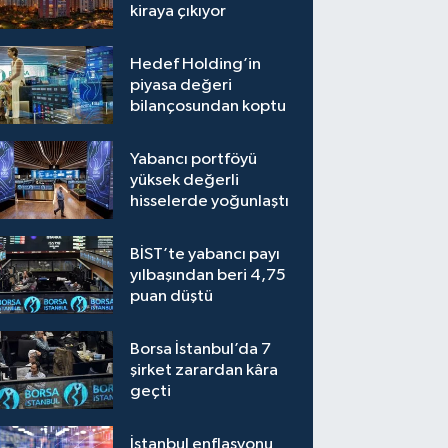
kiraya çıkıyor
Hedef Holding’in
piyasa değeri
bilançosundan koptu
Yabancı portföyü
yüksek değerli
hisselerde yoğunlaştı
BİST’te yabancı payı
yılbaşından beri 4,75
puan düştü
Borsa İstanbul’da 7
şirket zarardan kâra
geçti
İstanbul enflasyonu