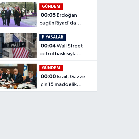
bitecek
GÜNDEM
00:05
Erdoğan
bugün Riyad'da
temaslarda bulunacak
PİYASALAR
00:04
Wall Street
petrol baskısıyla
geriledi
GÜNDEM
00:00
İsrail, Gazze
için 15 maddelik
ateşkes planını
reddetti