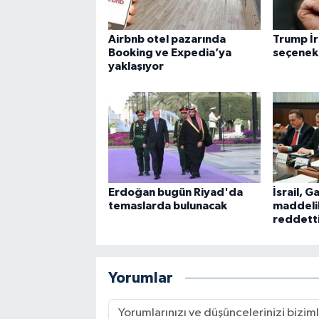
Airbnb otel pazarında
Trump İr
Booking ve Expedia’ya
seçenekl
yaklaşıyor
Erdoğan bugün Riyad'da
İsrail, G
temaslarda bulunacak
maddelik
reddett
Yorumlar