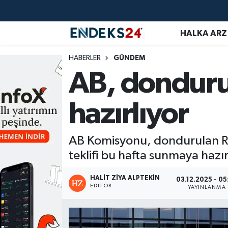
HALKA ARZ
EMLAK
Nöbetçi Eczaneler
HABERLER
GÜNDEM
ENERJİ
Hava Durumu
AB, dondurul
GÜNDEM
Trafik Durumu
hazırlıyor
HALKA ARZ
Süper Lig Puan Durumu ve Fikstür
AB Komisyonu, dondurulan Rus
KRİPTO
Tüm Manşetler
teklifi bu hafta sunmaya hazır
OTOMOTİV
Son Dakika Haberleri
HALIT ZIYA ALPTEKIN
03.12.2025 - 05
EDITÖR
YAYINLANMA
PİYASALAR
Haber Arşivi
SAVUNMA