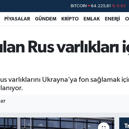
DOLAR
47,6704
%0
EURO
55,0406
%-0.08
PİYASALAR
GÜNDEM
KRİPTO
EMLAK
ENERJİ
O
STERLİN
64,2143
%0
GRAM ALTIN
6510.40
%0.45
an Rus varlıkları i
BİST100
13.799
%70
BITCOIN
64.225,61
%-0.63
 varlıklarını Ukrayna’ya fon sağlamak için
lanıyor.
:07
T