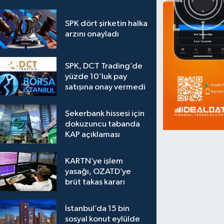
SPK dört şirketin halka
arzını onayladı
SPK, DCT Trading’de
yüzde 10’luk pay
satışına onay vermedi
Şekerbank hissesi için
dokuzuncu tabanda
KAP açıklaması
KARTN’ye işlem
yasağı, OZATD’ye
brüt takas kararı
İstanbul’da 15 bin
sosyal konut eylülde