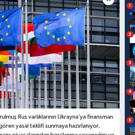
1
2
3
4
lmuş Rus varlıklarının Ukrayna’ya finansman
5
ören yasal teklifi sunmaya hazırlanıyor.
finans piyasalarından borçlanma seçeneğini ve