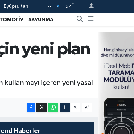
°
Eyüpsultan
24
TOMOTİV
SAVUNMA
çin yeni plan
 kullanmayı içeren yeni yasal
-
+
A
A
rend Haberler