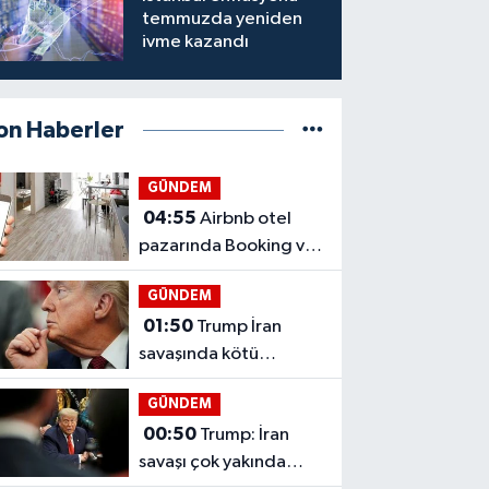
temmuzda yeniden
ivme kazandı
on Haberler
GÜNDEM
04:55
Airbnb otel
pazarında Booking ve
Expedia’ya yaklaşıyor
GÜNDEM
01:50
Trump İran
savaşında kötü
seçenekler arasında
GÜNDEM
sıkıştı
00:50
Trump: İran
savaşı çok yakında