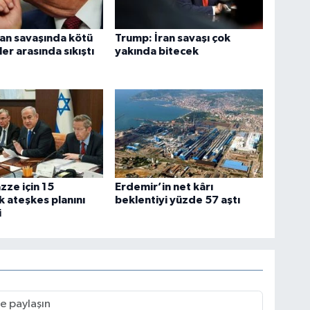
an savaşında kötü
Trump: İran savaşı çok
er arasında sıkıştı
yakında bitecek
azze için 15
Erdemir’in net kârı
 ateşkes planını
beklentiyi yüzde 57 aştı
i