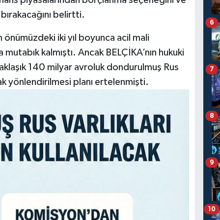
 bırakacağını belirtti.
6
n önümüzdeki iki yıl boyunca acil mali
da mutabık kalmıştı. Ancak BELÇİKA’nın hukuki
 yaklaşık 140 milyar avroluk dondurulmuş Rus
7
rak yönlendirilmesi planı ertelenmişti.
8
9
10